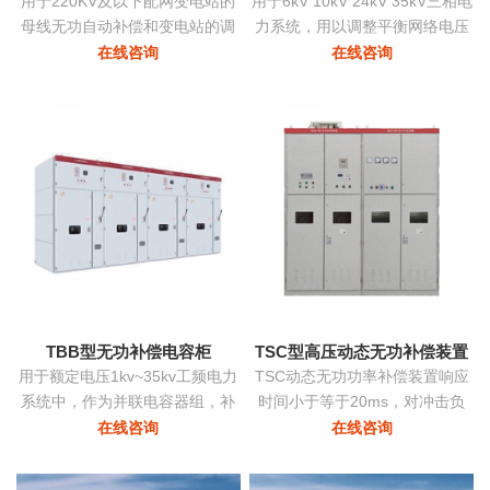
用于220KV及以下配网变电站的
用于6kV 10kV 24kV 35kV三相电
母线无功自动补偿和变电站的调
力系统，用以调整平衡网络电压
压
提高功率因数降低损耗提高供电
在线咨询
在线咨询
质量。
TBB型无功补偿电容柜
TSC型高压动态无功补偿装置
用于额定电压1kv~35kv工频电力
TSC动态无功功率补偿装置响应
系统中，作为并联电容器组，补
时间小于等于20ms，对冲击负
偿系统中的感性无功，用以提高
荷、时变负荷能够实时监测、动
在线咨询
在线咨询
电网功率因数，改善配电电压质
态补偿、实现功率因数补偿至0.9
量
以上的目标，具有动态补偿无功