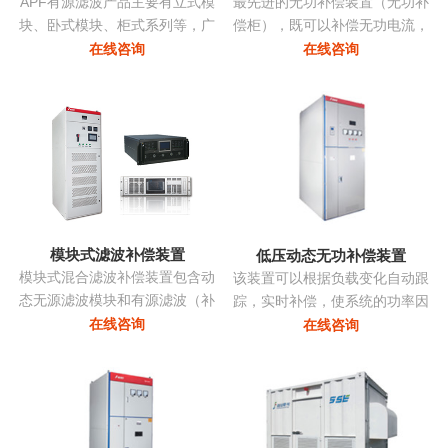
APF有源滤波产品主要有立式模
最先进的无功补偿装置（无功补
块、卧式模块、柜式系列等，广
偿柜），既可以补偿无功电流，
泛应用多种负载产生的谐波。
亦可补偿谐波电流，改善三相不
在线咨询
在线咨询
平衡，抑制电压波动和闪变，抑
制系统振荡...
模块式滤波补偿装置
低压动态无功补偿装置
模块式混合滤波补偿装置包含动
该装置可以根据负载变化自动跟
态无源滤波模块和有源滤波（补
踪，实时补偿，使系统的功率因
偿）模块两部分，共同承担无功
数始终保持在最佳点，同时采用
在线咨询
在线咨询
补偿和谐波治理的任务。有源部
模块化系列，可以进行自由组
分和无源部分均由同一控制器控
合，组装维护极为方便且可以进
制。无源部分包括多组单调谐支
行随意的扩展，性价比非常高...
路，主要动态调节无功并抑制特
征次谐波电流。有源滤波模块动