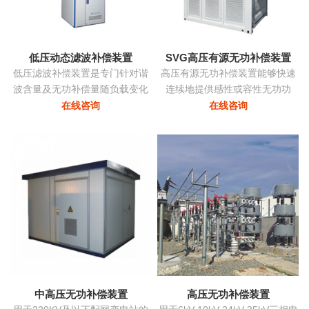
态消除谐波，兼顾系统无功补
偿...
低压动态滤波补偿装置
SVG高压有源无功补偿装置
低压滤波补偿装置是专门针对谐
高压有源无功补偿装置能够快速
波含量及无功补偿量随负载变化
连续地提供感性或容性无功功
的负载而设计，该装置根据负载
率，实现考核点的恒定无功、恒
在线咨询
在线咨询
变化自动跟踪，实时控制各滤波
定功率因数等，保障电力系统稳
支路的投切，在滤除谐波电流的
定、高效、优质地运行。在配电
同时，使系统的功率因数保持在
网中将中小容量的ZRSVG装置安
最佳点...
装在某些特殊（如电弧炉）负荷
附近，可克服负荷三相不平衡、
提高功率因数、消除电压闪变和
电压波动、抑制谐波污染等并显
著改善电能质量...
中高压无功补偿装置
高压无功补偿装置