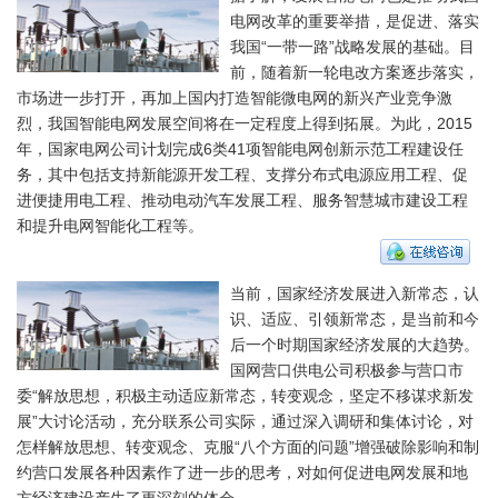
电网改革的重要举措，是促进、落实
我国“一带一路”战略发展的基础。目
前，随着新一轮电改方案逐步落实，
市场进一步打开，再加上国内打造智能微电网的新兴产业竞争激
烈，我国智能电网发展空间将在一定程度上得到拓展。为此，2015
年，国家电网公司计划完成6类41项智能电网创新示范工程建设任
务，其中包括支持新能源开发工程、支撑分布式电源应用工程、促
进便捷用电工程、推动电动汽车发展工程、服务智慧城市建设工程
和提升电网智能化工程等。
当前，国家经济发展进入新常态，认
识、适应、引领新常态，是当前和今
后一个时期国家经济发展的大趋势。
国网营口供电公司积极参与营口市
委“解放思想，积极主动适应新常态，转变观念，坚定不移谋求新发
展”大讨论活动，充分联系公司实际，通过深入调研和集体讨论，对
怎样解放思想、转变观念、克服“八个方面的问题”增强破除影响和制
约营口发展各种因素作了进一步的思考，对如何促进电网发展和地
方经济建设产生了更深刻的体会。