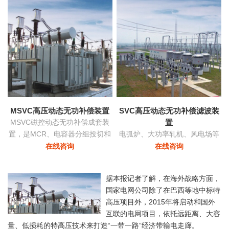
功率和稳定
MSVC高压动态无功补偿装置
SVC高压动态无功补偿滤波装
MSVC磁控动态无功补偿成套装
置
置，是MCR、电容器分组投切和
电弧炉、大功率轧机、风电场等
变压器有载调压功能为一体的无
负荷由于其非线性及冲击性导致
在线咨询
在线咨询
功补偿及电压优化自动控制装
电网严重三相不平衡，产生负序
置。
电流，导致的功率因数降低具有
据本报记者了解，在海外战略方面，
快速响应及动态补偿的功能。
国家电网公司除了在巴西等地中标特
高压项目外，2015年将启动和国外
互联的电网项目，依托远距离、大容
量、低损耗的特高压技术来打造“一带一路”经济带输电走廊。