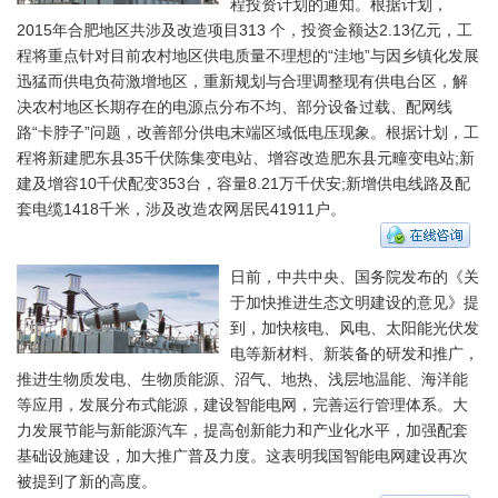
程投资计划的通知。根据计划，
2015年合肥地区共涉及改造项目313 个，投资金额达2.13亿元，工
程将重点针对目前农村地区供电质量不理想的“洼地”与因乡镇化发展
迅猛而供电负荷激增地区，重新规划与合理调整现有供电台区，解
决农村地区长期存在的电源点分布不均、部分设备过载、配网线
路“卡脖子”问题，改善部分供电末端区域低电压现象。根据计划，工
程将新建肥东县35千伏陈集变电站、增容改造肥东县元疃变电站;新
建及增容10千伏配变353台，容量8.21万千伏安;新增供电线路及配
套电缆1418千米，涉及改造农网居民41911户。
日前，中共中央、国务院发布的《关
于加快推进生态文明建设的意见》提
到，加快核电、风电、太阳能光伏发
电等新材料、新装备的研发和推广，
推进生物质发电、生物质能源、沼气、地热、浅层地温能、海洋能
等应用，发展分布式能源，建设智能电网，完善运行管理体系。大
力发展节能与新能源汽车，提高创新能力和产业化水平，加强配套
基础设施建设，加大推广普及力度。这表明我国智能电网建设再次
被提到了新的高度。