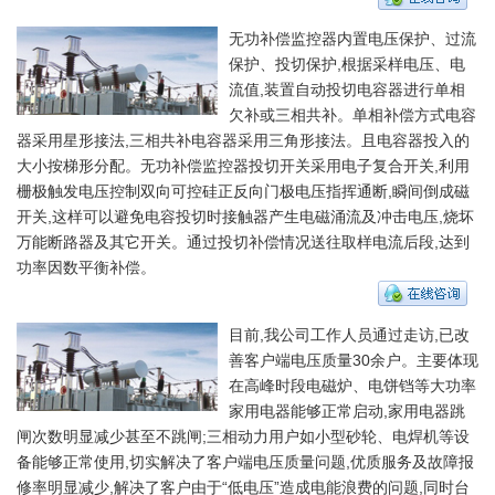
无功补偿监控器内置电压保护、过流
保护、投切保护,根据采样电压、电
流值,装置自动投切电容器进行单相
欠补或三相共补。单相补偿方式电容
器采用星形接法,三相共补电容器采用三角形接法。且电容器投入的
大小按梯形分配。无功补偿监控器投切开关采用电子复合开关,利用
栅极触发电压控制双向可控硅正反向门极电压指挥通断,瞬间倒成磁
开关,这样可以避免电容投切时接触器产生电磁涌流及冲击电压,烧坏
万能断路器及其它开关。通过投切补偿情况送往取样电流后段,达到
功率因数平衡补偿。
目前,我公司工作人员通过走访,已改
善客户端电压质量30余户。主要体现
在高峰时段电磁炉、电饼铛等大功率
家用电器能够正常启动,家用电器跳
闸次数明显减少甚至不跳闸;三相动力用户如小型砂轮、电焊机等设
备能够正常使用,切实解决了客户端电压质量问题,优质服务及故障报
修率明显减少,解决了客户由于“低电压”造成电能浪费的问题,同时台