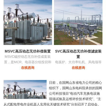
功率和稳定
MSVC高压动态无功补偿装置
SVC高压动态无功补偿滤波装
MSVC磁控动态无功补偿成套装
置
置，是MCR、电容器分组投切和
电弧炉、大功率轧机、风电场等
变压器有载调压功能为一体的无
负荷由于其非线性及冲击性导致
在线咨询
在线咨询
功补偿及电压优化自动控制装
电网严重三相不平衡，产生负序
置。
电流，导致的功率因数降低具有
日前，在国网山东省电力公司的精心
快速响应及动态补偿的功能。
组织下，国网山东电科院承担的国网
公司科技项目“电动汽车充换电设施
现场试验及运维评价技术研究”、“主
从式配电带电作业机器人实用化关键技术研究”分别召开了启动会。