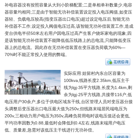
补电容器没有按照容量从大到小阶梯配置;二是单相单补数量少,电容
器容量均相同;三是由于智能无功补偿装置设定投入电压阀值,如变压
器轻、负载电压较高(指变压器出口电压)超过设定电压后,智能无功
补偿器不工作,设定投入阀值电压过高,该智能无功补偿装置工作,造成
变台供电半径50米左右用户因电压过高产生客户烧坏家电的现象;四
是该智能无功补偿装置不能降低低压线路上的总电流,只能降低变压
器上的总电流。因此存在无功补偿装置在变压器负荷载为60%—
70%时不能正常投入使用的弊端。
实际应用:娃留村内东台区容量为
100kva,线路长度2.35km,低压主干
线为lgj-35平方线路,长度为1.4km,剩
余为lgj-25平方线路,共接带116户,低
电压用户30余户,多位于供电区域东干线,台区管理人员对变压器分接
头调整后变压器出口电压最大值为250v,但线路末端居民端电压为
200v,三相动力用户电压为350v,高峰负荷用电时该电压值还会更低,
平均功率因数为0.88,最低时会降低到0.4左右,线路末端用户电压
低、质量差,急需对该低压主干线进行无功补偿。