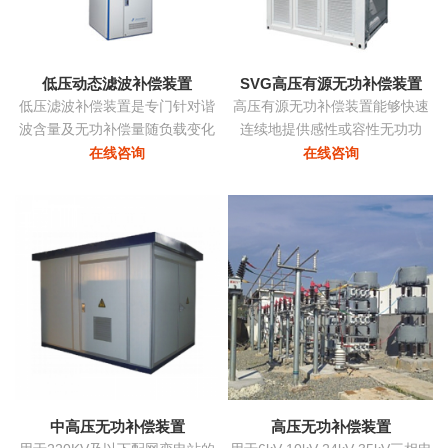
态消除谐波，兼顾系统无功补
偿...
低压动态滤波补偿装置
SVG高压有源无功补偿装置
低压滤波补偿装置是专门针对谐
高压有源无功补偿装置能够快速
波含量及无功补偿量随负载变化
连续地提供感性或容性无功功
的负载而设计，该装置根据负载
率，实现考核点的恒定无功、恒
在线咨询
在线咨询
变化自动跟踪，实时控制各滤波
定功率因数等，保障电力系统稳
支路的投切，在滤除谐波电流的
定、高效、优质地运行。在配电
同时，使系统的功率因数保持在
网中将中小容量的ZRSVG装置安
最佳点...
装在某些特殊（如电弧炉）负荷
附近，可克服负荷三相不平衡、
提高功率因数、消除电压闪变和
电压波动、抑制谐波污染等并显
著改善电能质量...
中高压无功补偿装置
高压无功补偿装置