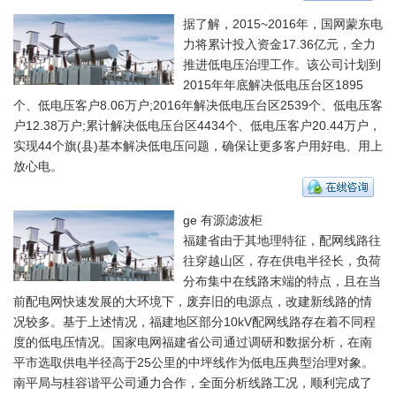
据了解，2015~2016年，国网蒙东电
力将累计投入资金17.36亿元，全力
推进低电压治理工作。该公司计划到
2015年年底解决低电压台区1895
个、低电压客户8.06万户;2016年解决低电压台区2539个、低电压客
户12.38万户;累计解决低电压台区4434个、低电压客户20.44万户，
实现44个旗(县)基本解决低电压问题，确保让更多客户用好电、用上
放心电。
ge 有源滤波柜
福建省由于其地理特征，配网线路往
往穿越山区，存在供电半径长，负荷
分布集中在线路末端的特点，且在当
前配电网快速发展的大环境下，废弃旧的电源点，改建新线路的情
况较多。基于上述情况，福建地区部分10kV配网线路存在着不同程
度的低电压情况。国家电网福建省公司通过调研和数据分析，在南
平市选取供电半径高于25公里的中坪线作为低电压典型治理对象。
南平局与桂容谐平公司通力合作，全面分析线路工况，顺利完成了