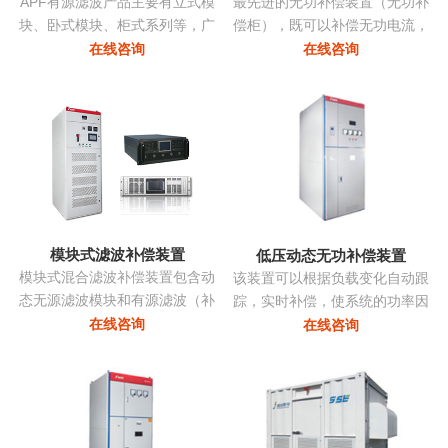
APF有源滤波产品主要有立式模
最先进的无功补偿装置（无功补
块、卧式模块、柜式系列等，广
偿柜），既可以补偿无功电流，
泛应用多种负载产生的谐波。
亦可补偿谐波电流，改善三相不
在线咨询
在线咨询
平衡，抑制电压波动和闪变，抑
制系统振荡...
模块式滤波补偿装置
低压动态无功补偿装置
模块式混合滤波补偿装置包含动
该装置可以根据负载变化自动跟
态无源滤波模块和有源滤波（补
踪，实时补偿，使系统的功率因
偿）模块两部分，共同承担无功
数始终保持在最佳点，同时采用
在线咨询
在线咨询
补偿和谐波治理的任务。有源部
模块化系列，可以进行自由组
分和无源部分均由同一控制器控
合，组装维护极为方便且可以进
制。无源部分包括多组单调谐支
行随意的扩展，性价比非常高...
路，主要动态调节无功并抑制特
征次谐波电流。有源滤波模块动