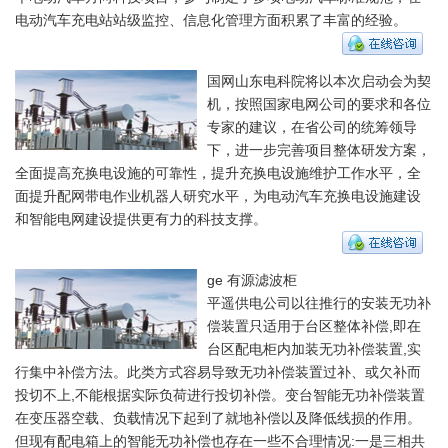
电动汽车充电站站级监控、信息化管理方面积累了丰富的经验。
国网山东电科院将以本次启动会为契
机，按照国家电网公司的要求和各位
专家的建议，在省公司的统筹领导
下，进一步完善项目整体研发方案，
全面提高充换电设施的可靠性，提升充换电设施维护工作水平，全
面提升配网带电作业机器人研究水平，为电动汽车充换电设施建设
和智能电网建设提供更有力的科技支撑。
ge 有源滤波柜
平遥供电公司以往推行的安装无功补
偿装置只适用于台区整体补偿,即在
台区配电柜内加装无功补偿装置,实
行集中补偿方法。此类方式容易导致无功补偿装置过补、或欠补而
投切不上,不能根据实际负荷进行投切补偿。变台智能无功补偿装置
在变压器空载、负载情况下起到了就地补偿以及降低线损的作用。
但现有配电箱上的智能无功补偿也存在一些不合理情况:一是三相共