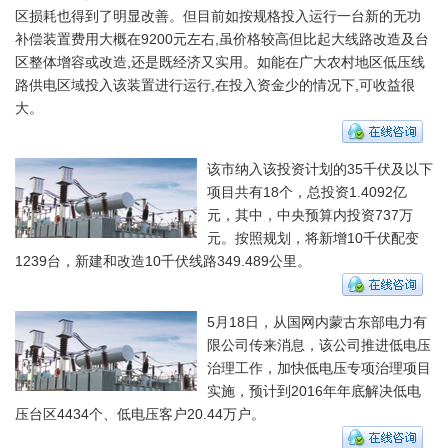
区损耗也得到了明显改善。但目前如按规格投入运行一台新的无功
补偿装置费用大概在9200元左右,虽价格较高但比起大线路改造及台
区整体增容或改造,还是既经济又实用。如能在广大农村地区低压线
路供电区域投入该装置进行运行,在投入资金少的情况下,可收益很
大。
该市纳入该投资计划的35千伏及以下
项目共有18个，总投资1.4092亿
元，其中，中央预算内投资737万
元。按照规划，将新增10千伏配变
1239台，新建和改造10千伏线路349.489公里。
5月18日，从国网内蒙古东部电力有
限公司传来消息，该公司推进低电压
治理工作，加快低电压专项治理项目
实施，预计到2016年年底解决低电
压台区4434个、低电压客户20.44万户。