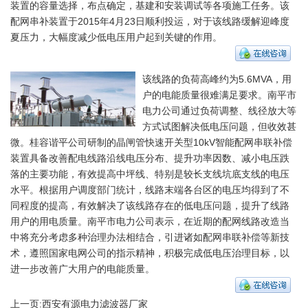
装置的容量选择，布点确定，基建和安装调试等各项施工任务。该
配网串补装置于2015年4月23日顺利投运，对于该线路缓解迎峰度
夏压力，大幅度减少低电压用户起到关键的作用。
该线路的负荷高峰约为5.6MVA，用
户的电能质量很难满足要求。南平市
电力公司通过负荷调整、线径放大等
方式试图解决低电压问题，但收效甚
微。桂容谐平公司研制的晶闸管快速开关型10kV智能配网串联补偿
装置具备改善配电线路沿线电压分布、提升功率因数、减小电压跌
落的主要功能，有效提高中坪线、特别是较长支线坑底支线的电压
水平。根据用户调度部门统计，线路末端各台区的电压均得到了不
同程度的提高，有效解决了该线路存在的低电压问题，提升了线路
用户的用电质量。南平市电力公司表示，在近期的配网线路改造当
中将充分考虑多种治理办法相结合，引进诸如配网串联补偿等新技
术，遵照国家电网公司的指示精神，积极完成低电压治理目标，以
进一步改善广大用户的电能质量。
上一页:
西安有源电力滤波器厂家