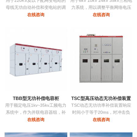
用于220KV及以下配网变电站的
用于6kV 10kV 24kV 35kV三相电
母线无功自动补偿和变电站的调
力系统，用以调整平衡网络电压
压
提高功率因数降低损耗提高供电
在线咨询
在线咨询
质量。
TBB型无功补偿电容柜
TSC型高压动态无功补偿装置
用于额定电压1kv~35kv工频电力
TSC动态无功功率补偿装置响应
系统中，作为并联电容器组，补
时间小于等于20ms，对冲击负
偿系统中的感性无功，用以提高
荷、时变负荷能够实时监测、动
在线咨询
在线咨询
电网功率因数，改善配电电压质
态补偿、实现功率因数补偿至0.9
量
以上的目标，具有动态补偿无功