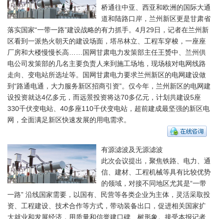
桥通往中亚、西亚和欧洲的国际大通
道和陆路口岸，兰州新区更是甘肃省
落实国家“一带一路”建设战略的有力抓手。4月29日，记者在兰州新
区看到一派热火朝天的建设场面，塔吊林立、工程车穿梭，一座座
厂房和大楼慢慢长高……国网甘肃电力发策部主任王赟中、兰州供
电公司发策部的几名主要负责人来到施工场地，现场核对电网线路
走向、变电站所选址等。国网甘肃电力要求兰州新区的电网建设做
到“路通电通，大力服务新区招商引资”。仅今年，兰州新区的电网建
设投资就达4亿多元，而远景投资将达70多亿元，计划共建设5座
330千伏变电站、40多座110千伏变电站，超前建成最坚强的新区电
网，全面满足新区快速发展的用电需求。
有源滤波及无源滤波
此次会议提出，聚焦铁路、电力、通
信、建材、工程机械等具有比较优势
的领域，对接不同地区尤其是“一带
一路” 沿线国家需要，以国有、民营等各类企业为主体，灵活采取投
资、工程建设、技术合作等方式，带动装备出口，促进相关国家扩
大就业和发展经济，用质量和信誉建口碑、树形象。接受本报记者