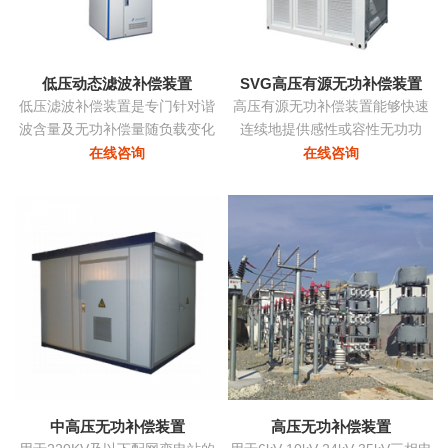
态消除谐波，兼顾系统无功补
偿...
低压动态滤波补偿装置
SVG高压有源无功补偿装置
低压滤波补偿装置是专门针对谐
高压有源无功补偿装置能够快速
波含量及无功补偿量随负载变化
连续地提供感性或容性无功功
的负载而设计，该装置根据负载
率，实现考核点的恒定无功、恒
在线咨询
在线咨询
变化自动跟踪，实时控制各滤波
定功率因数等，保障电力系统稳
支路的投切，在滤除谐波电流的
定、高效、优质地运行。在配电
同时，使系统的功率因数保持在
网中将中小容量的ZRSVG装置安
最佳点...
装在某些特殊（如电弧炉）负荷
附近，可克服负荷三相不平衡、
提高功率因数、消除电压闪变和
电压波动、抑制谐波污染等并显
著改善电能质量...
中高压无功补偿装置
高压无功补偿装置