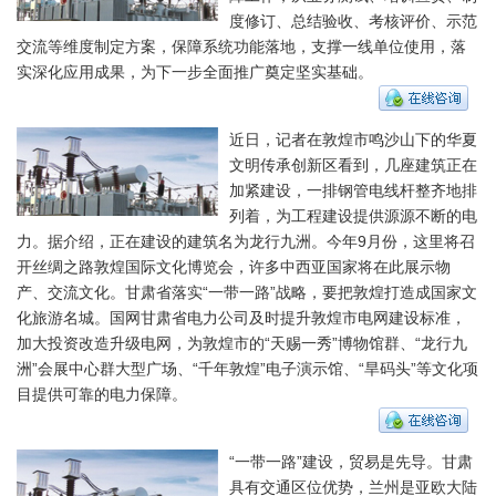
度修订、总结验收、考核评价、示范
交流等维度制定方案，保障系统功能落地，支撑一线单位使用，落
实深化应用成果，为下一步全面推广奠定坚实基础。
近日，记者在敦煌市鸣沙山下的华夏
文明传承创新区看到，几座建筑正在
加紧建设，一排钢管电线杆整齐地排
列着，为工程建设提供源源不断的电
力。据介绍，正在建设的建筑名为龙行九洲。今年9月份，这里将召
开丝绸之路敦煌国际文化博览会，许多中西亚国家将在此展示物
产、交流文化。甘肃省落实“一带一路”战略，要把敦煌打造成国家文
化旅游名城。国网甘肃省电力公司及时提升敦煌市电网建设标准，
加大投资改造升级电网，为敦煌市的“天赐一秀”博物馆群、“龙行九
洲”会展中心群大型广场、“千年敦煌”电子演示馆、“旱码头”等文化项
目提供可靠的电力保障。
“一带一路”建设，贸易是先导。甘肃
具有交通区位优势，兰州是亚欧大陆