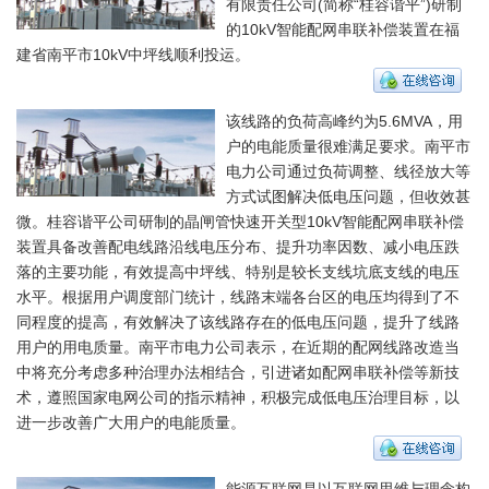
有限责任公司(简称“桂容谐平”)研制
的10kV智能配网串联补偿装置在福
建省南平市10kV中坪线顺利投运。
该线路的负荷高峰约为5.6MVA，用
户的电能质量很难满足要求。南平市
电力公司通过负荷调整、线径放大等
方式试图解决低电压问题，但收效甚
微。桂容谐平公司研制的晶闸管快速开关型10kV智能配网串联补偿
装置具备改善配电线路沿线电压分布、提升功率因数、减小电压跌
落的主要功能，有效提高中坪线、特别是较长支线坑底支线的电压
水平。根据用户调度部门统计，线路末端各台区的电压均得到了不
同程度的提高，有效解决了该线路存在的低电压问题，提升了线路
用户的用电质量。南平市电力公司表示，在近期的配网线路改造当
中将充分考虑多种治理办法相结合，引进诸如配网串联补偿等新技
术，遵照国家电网公司的指示精神，积极完成低电压治理目标，以
进一步改善广大用户的电能质量。
能源互联网是以互联网思维与理念构