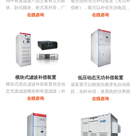
APF有源滤波产品主要有立式模
最先进的无功补偿装置（无功补
块、卧式模块、柜式系列等，广
偿柜），既可以补偿无功电流，
泛应用多种负载产生的谐波。
亦可补偿谐波电流，改善三相不
在线咨询
在线咨询
平衡，抑制电压波动和闪变，抑
制系统振荡...
模块式滤波补偿装置
低压动态无功补偿装置
模块式混合滤波补偿装置包含动
该装置可以根据负载变化自动跟
态无源滤波模块和有源滤波（补
踪，实时补偿，使系统的功率因
偿）模块两部分，共同承担无功
数始终保持在最佳点，同时采用
在线咨询
在线咨询
补偿和谐波治理的任务。有源部
模块化系列，可以进行自由组
分和无源部分均由同一控制器控
合，组装维护极为方便且可以进
制。无源部分包括多组单调谐支
行随意的扩展，性价比非常高...
路，主要动态调节无功并抑制特
征次谐波电流。有源滤波模块动