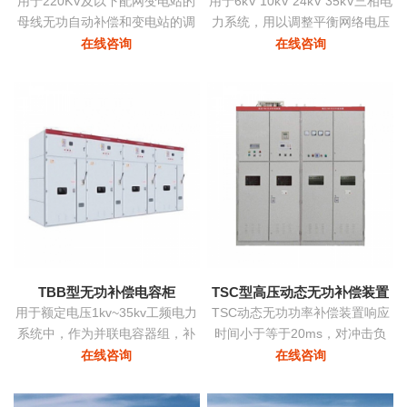
用于220KV及以下配网变电站的
用于6kV 10kV 24kV 35kV三相电
母线无功自动补偿和变电站的调
力系统，用以调整平衡网络电压
压
提高功率因数降低损耗提高供电
在线咨询
在线咨询
质量。
TBB型无功补偿电容柜
TSC型高压动态无功补偿装置
用于额定电压1kv~35kv工频电力
TSC动态无功功率补偿装置响应
系统中，作为并联电容器组，补
时间小于等于20ms，对冲击负
偿系统中的感性无功，用以提高
荷、时变负荷能够实时监测、动
在线咨询
在线咨询
电网功率因数，改善配电电压质
态补偿、实现功率因数补偿至0.9
量
以上的目标，具有动态补偿无功