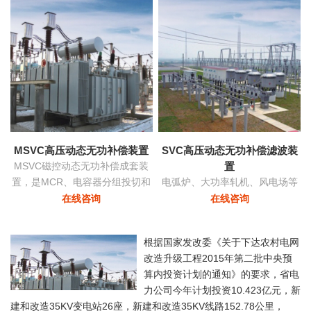
功率和稳定
MSVC高压动态无功补偿装置
SVC高压动态无功补偿滤波装
MSVC磁控动态无功补偿成套装
置
置，是MCR、电容器分组投切和
电弧炉、大功率轧机、风电场等
变压器有载调压功能为一体的无
负荷由于其非线性及冲击性导致
在线咨询
在线咨询
功补偿及电压优化自动控制装
电网严重三相不平衡，产生负序
置。
电流，导致的功率因数降低具有
根据国家发改委《关于下达农村电网
快速响应及动态补偿的功能。
改造升级工程2015年第二批中央预
算内投资计划的通知》的要求，省电
力公司今年计划投资10.423亿元，新
建和改造35KV变电站26座，新建和改造35KV线路152.78公里，