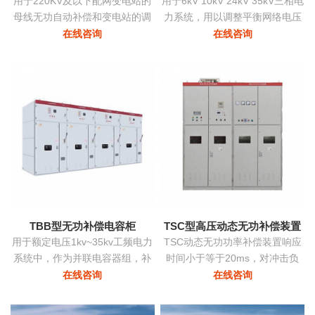
用于220KV及以下配网变电站的
用于6kV 10kV 24kV 35kV三相电
母线无功自动补偿和变电站的调
力系统，用以调整平衡网络电压
压
提高功率因数降低损耗提高供电
在线咨询
在线咨询
质量。
TBB型无功补偿电容柜
TSC型高压动态无功补偿装置
用于额定电压1kv~35kv工频电力
TSC动态无功功率补偿装置响应
系统中，作为并联电容器组，补
时间小于等于20ms，对冲击负
偿系统中的感性无功，用以提高
荷、时变负荷能够实时监测、动
在线咨询
在线咨询
电网功率因数，改善配电电压质
态补偿、实现功率因数补偿至0.9
量
以上的目标，具有动态补偿无功