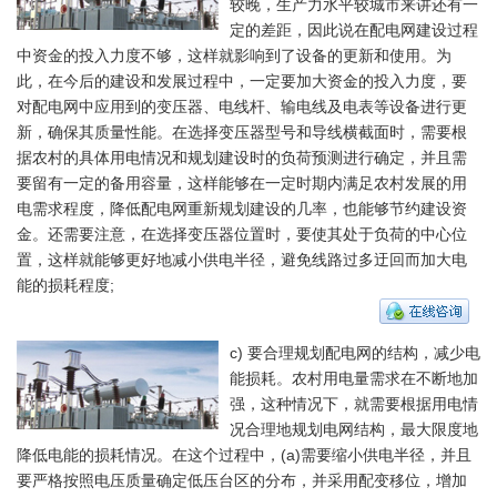
较晚，生产力水平较城市来讲还有一
定的差距，因此说在配电网建设过程
中资金的投入力度不够，这样就影响到了设备的更新和使用。为
此，在今后的建设和发展过程中，一定要加大资金的投入力度，要
对配电网中应用到的变压器、电线杆、输电线及电表等设备进行更
新，确保其质量性能。在选择变压器型号和导线横截面时，需要根
据农村的具体用电情况和规划建设时的负荷预测进行确定，并且需
要留有一定的备用容量，这样能够在一定时期内满足农村发展的用
电需求程度，降低配电网重新规划建设的几率，也能够节约建设资
金。还需要注意，在选择变压器位置时，要使其处于负荷的中心位
置，这样就能够更好地减小供电半径，避免线路过多迂回而加大电
能的损耗程度;
c) 要合理规划配电网的结构，减少电
能损耗。农村用电量需求在不断地加
强，这种情况下，就需要根据用电情
况合理地规划电网结构，最大限度地
降低电能的损耗情况。在这个过程中，(a)需要缩小供电半径，并且
要严格按照电压质量确定低压台区的分布，并采用配变移位，增加