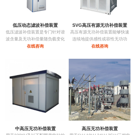
态消除谐波，兼顾系统无功补
偿...
低压动态滤波补偿装置
SVG高压有源无功补偿装置
低压滤波补偿装置是专门针对谐
高压有源无功补偿装置能够快速
波含量及无功补偿量随负载变化
连续地提供感性或容性无功功
的负载而设计，该装置根据负载
率，实现考核点的恒定无功、恒
在线咨询
在线咨询
变化自动跟踪，实时控制各滤波
定功率因数等，保障电力系统稳
支路的投切，在滤除谐波电流的
定、高效、优质地运行。在配电
同时，使系统的功率因数保持在
网中将中小容量的ZRSVG装置安
最佳点...
装在某些特殊（如电弧炉）负荷
附近，可克服负荷三相不平衡、
提高功率因数、消除电压闪变和
电压波动、抑制谐波污染等并显
著改善电能质量...
中高压无功补偿装置
高压无功补偿装置