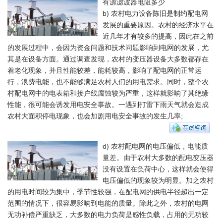
有源滤波器电阻多少
b) 农村电力设备陈旧是制约配电网
发展的重要原因。农村的经济水平在
近几年才有较多的提高，因此在之前
的发展过程中，会因为资金问题和技术问题影响到电网的发展，尤
其是在设备方面。通过调查发现，农村的变压器设备大多数都存在
着老化现象，并且性能较差，能耗较高，影响了配电网的正常运
行，浪费电能，也不能够满足农村人们的用电需求。同时，整个农
村配电网中的电表箱和接户线腐蚀较为严重，这样就影响了其绝缘
性能，很可能会诱发用电安全事故。一遇到打雷下雨天气就会造成
农村大面积停电现象，也会加剧用电安全事故的发生几率;
d) 农村配电网的电压偏低，电能质
量差。由于农村大多数的配电变压器
没有设置在负荷中心，这样就会使得
电压偏低的现象较为明显。加之农村
的用电时间较为集中，季节性较强，在配电网的供电半径超出一定
范围的情况下，很容易影响到电能的质量。除此之外，农村的电网
无功补偿严重缺乏，大多数的电力负荷是感性负载，占用的无功较