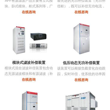
APF有源滤波产品主要有立式模
最先进的无功补偿装置（无功补
块、卧式模块、柜式系列等，广
偿柜），既可以补偿无功电流，
泛应用多种负载产生的谐波。
亦可补偿谐波电流，改善三相不
在线咨询
在线咨询
平衡，抑制电压波动和闪变，抑
制系统振荡...
模块式滤波补偿装置
低压动态无功补偿装置
模块式混合滤波补偿装置包含动
该装置可以根据负载变化自动跟
态无源滤波模块和有源滤波（补
踪，实时补偿，使系统的功率因
偿）模块两部分，共同承担无功
数始终保持在最佳点，同时采用
在线咨询
在线咨询
补偿和谐波治理的任务。有源部
模块化系列，可以进行自由组
分和无源部分均由同一控制器控
合，组装维护极为方便且可以进
制。无源部分包括多组单调谐支
行随意的扩展，性价比非常高...
路，主要动态调节无功并抑制特
征次谐波电流。有源滤波模块动