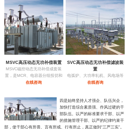
功率和稳定
MSVC高压动态无功补偿装置
SVC高压动态无功补偿滤波装
MSVC磁控动态无功补偿成套装
置
置，是MCR、电容器分组投切和
电弧炉、大功率轧机、风电场等
变压器有载调压功能为一体的无
负荷由于其非线性及冲击性导致
在线咨询
在线咨询
功补偿及电压优化自动控制装
电网严重三相不平衡，产生负序
置。
电流，导致的功率因数降低具有
四是始终坚持人才强企、队伍兴企，
快速响应及动态补偿的功能。
加快打造综合素质强、作风过硬的干
部队伍。以严的标准要求干部、以严
的措施管理干部、以严的纪律约束干
部，使干部心有所畏、言有所戒、行有所止，真正做到“三严三实”。