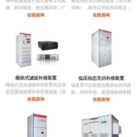
APF有源滤波产品主要有立式模
最先进的无功补偿装置（无功补
块、卧式模块、柜式系列等，广
偿柜），既可以补偿无功电流，
泛应用多种负载产生的谐波。
亦可补偿谐波电流，改善三相不
在线咨询
在线咨询
平衡，抑制电压波动和闪变，抑
制系统振荡...
模块式滤波补偿装置
低压动态无功补偿装置
模块式混合滤波补偿装置包含动
该装置可以根据负载变化自动跟
态无源滤波模块和有源滤波（补
踪，实时补偿，使系统的功率因
偿）模块两部分，共同承担无功
数始终保持在最佳点，同时采用
在线咨询
在线咨询
补偿和谐波治理的任务。有源部
模块化系列，可以进行自由组
分和无源部分均由同一控制器控
合，组装维护极为方便且可以进
制。无源部分包括多组单调谐支
行随意的扩展，性价比非常高...
路，主要动态调节无功并抑制特
征次谐波电流。有源滤波模块动