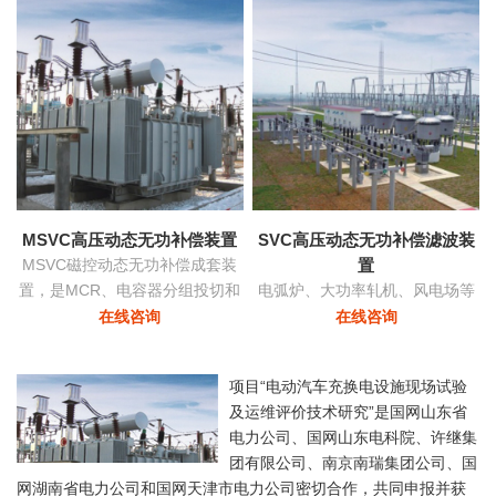
功率和稳定
MSVC高压动态无功补偿装置
SVC高压动态无功补偿滤波装
MSVC磁控动态无功补偿成套装
置
置，是MCR、电容器分组投切和
电弧炉、大功率轧机、风电场等
变压器有载调压功能为一体的无
负荷由于其非线性及冲击性导致
在线咨询
在线咨询
功补偿及电压优化自动控制装
电网严重三相不平衡，产生负序
置。
电流，导致的功率因数降低具有
项目“电动汽车充换电设施现场试验
快速响应及动态补偿的功能。
及运维评价技术研究”是国网山东省
电力公司、国网山东电科院、许继集
团有限公司、南京南瑞集团公司、国
网湖南省电力公司和国网天津市电力公司密切合作，共同申报并获