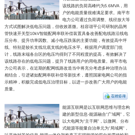
该线路的负荷高峰约为5.6MVA，用
户的电能质量很难满足要求。南平市
电力公司通过负荷调整、线径放大等
方式试图解决低电压问题，但收效甚微。桂容谐平公司研制的晶闸
管快速开关型10kV智能配网串联补偿装置具备改善配电线路沿线电
压分布、提升功率因数、减小电压跌落的主要功能，有效提高中坪
线、特别是较长支线坑底支线的电压水平。根据用户调度部门统
计，线路末端各台区的电压均得到了不同程度的提高，有效解决了
该线路存在的低电压问题，提升了线路用户的用电质量。南平市电
力公司表示，在近期的配网线路改造当中将充分考虑多种治理办法
相结合，引进诸如配网串联补偿等新技术，遵照国家电网公司的指
示精神，积极完成低电压治理目标，以进一步改善广大用户的电能
质量。
能源互联网是以互联网思维与理念构
建的新型信息-能源融合“广域网”，它
以大电网为“主干网”，以微网、分布
式能源等能量自治单元为“局域网”，
以开放对等的信息-能源一体化架构真正实现能源的双向按需传输和