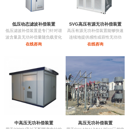
态消除谐波，兼顾系统无功补
偿...
低压动态滤波补偿装置
SVG高压有源无功补偿装置
低压滤波补偿装置是专门针对谐
高压有源无功补偿装置能够快速
波含量及无功补偿量随负载变化
连续地提供感性或容性无功功
的负载而设计，该装置根据负载
率，实现考核点的恒定无功、恒
在线咨询
在线咨询
变化自动跟踪，实时控制各滤波
定功率因数等，保障电力系统稳
支路的投切，在滤除谐波电流的
定、高效、优质地运行。在配电
同时，使系统的功率因数保持在
网中将中小容量的ZRSVG装置安
最佳点...
装在某些特殊（如电弧炉）负荷
附近，可克服负荷三相不平衡、
提高功率因数、消除电压闪变和
电压波动、抑制谐波污染等并显
著改善电能质量...
中高压无功补偿装置
高压无功补偿装置