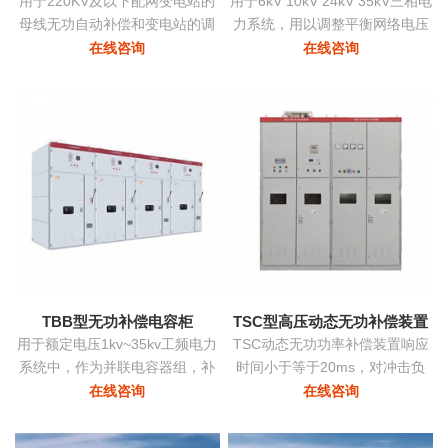
用于220KV及以下配网变电站的
用于6kV 10kV 24kV 35kV三相电
母线无功自动补偿和变电站的调
力系统，用以调整平衡网络电压
压
提高功率因数降低损耗提高供电
在线咨询
在线咨询
质量。
TBB型无功补偿电容柜
TSC型高压动态无功补偿装置
用于额定电压1kv~35kv工频电力
TSC动态无功功率补偿装置响应
系统中，作为并联电容器组，补
时间小于等于20ms，对冲击负
偿系统中的感性无功，用以提高
荷、时变负荷能够实时监测、动
在线咨询
在线咨询
电网功率因数，改善配电电压质
态补偿、实现功率因数补偿至0.9
量
以上的目标，具有动态补偿无功