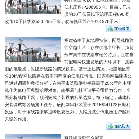
低电压客户208953户。目前，已立
项的10千伏及以下治理工程690项，
改造10千伏线路533.285千米，改造低压线路1013.978千米。
福建省由于其地理特征，配网线路往
往穿越山区，存在供电半径长，负荷
分布集中在线路末端的特点，且在当
前配电网快速发展的大环境下，废弃
旧的电源点，改建新线路的情况较多。基于上述情况，福建地区部
分10kV配网线路存在着不同程度的低电压情况。国家电网福建省公
司通过调研和数据分析，在南平市选取供电半径高于25公里的中坪
线作为低电压典型治理对象。南平局与桂容谐平公司通力合作，全
面分析线路工况，顺利完成了装置的容量选择，布点确定，基建和
安装调试等各项施工任务。该配网串补装置于2015年4月23日顺利
投运，对于该线路缓解迎峰度夏压力，大幅度减少低电压用户起到
关键的作用。
有源滤波柜怎么配置