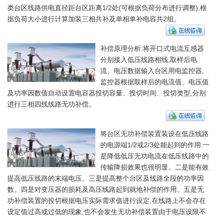
类台区线路供电直径距台区距离1/2处(可根据负荷分布进行调整),根
据负荷大小进行计算加装三相共补及单相单补电容共2组。
补偿原理分析:将开口式电流互感器
分别接入低压线路相线,取样后电
流、电压数据输入台区用电监控器,
监控器根据取样后的电流值、电压值
及功率因数值自动设置电容器投切容量、投切时间、投切类型,分别
进行三相四线线路无功补偿。
将台区无功补偿装置装设在低压线路
的电源端1/2或2/3处能起到的作用:一
是降低低压无功电流在低压线路中的
传输降损效果也很明显。二是能有效
提高低压线路的末端电压。三是提高整个台区及线路全段的功率因
数。四是对变压器的损耗及高压线路起到就地补偿的作用。五是无
功补偿装置的投切根据电压实际需求值进行设定,在线路上不会存在
设定值过高或过低的现象,也不会发生无功补偿装置由于电压设限不