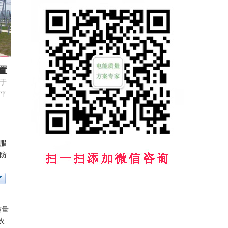
置
于
平
低
服
防
质量
农