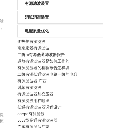
有源滤波装置
消弧消谐装置
滤
，
电能质量优化
有
。
矿热炉有源滤波
态
南京宏景有源滤波
滤
二阶rc有源低通滤波器报告
运放有源滤波器是如何工作的
有源滤波器的检验报告怎样填
二阶有源低通滤波电路一阶的电容
有源滤波器 广西
射频有源滤波
有源滤波器加变压器
有源滤波用在哪里
低通有源滤波器课程设计
coepo有源滤波
提
vcvs型高通有源滤波器
恒
广东有源滤波厂家
统