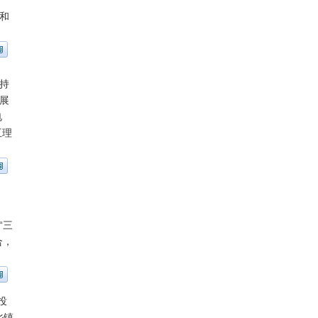
和
持
展
电
互理
“三
合，
投
乡镇