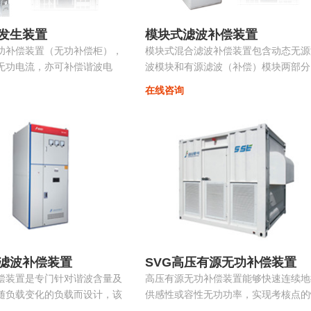
发生装置
模块式滤波补偿装置
功补偿装置（无功补偿柜），
模块式混合滤波补偿装置包含动态无源
无功电流，亦可补偿谐波电
波模块和有源滤波（补偿）模块两部分
相不平衡，抑制电压波动和闪
共同承担无功补偿和谐波治理的任务。
在线咨询
振荡...
源部分和无源部分均由同一控制器控制
无源部分包括多组单调谐支路，主要动
调节无功并抑制特征次谐波电流。有源
波模块动态消除谐波，兼顾系统无功补
偿...
滤波补偿装置
SVG高压有源无功补偿装置
偿装置是专门针对谐波含量及
高压有源无功补偿装置能够快速连续地
随负载变化的负载而设计，该
供感性或容性无功功率，实现考核点的
载变化自动跟踪，实时控制各
定无功、恒定功率因数等，保障电力系