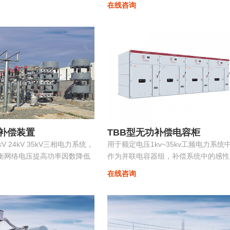
在线咨询
投切，在滤除谐波电流的同
稳定、高效、优质地运行。在配电网中
功率因数保持在最佳点...
中小容量的ZRSVG装置安装在某些特
（如电弧炉）负荷附近，可克服负荷三
不平衡、提高功率因数、消除电压闪变
电压波动、抑制谐波污染等并显著改善
能质量...
补偿装置
TBB型无功补偿电容柜
0kV 24kV 35kV三相电力系统，
用于额定电压1kv~35kv工频电力系统
衡网络电压提高功率因数降低
作为并联电容器组，补偿系统中的感性
电质量。
功，用以提高电网功率因数，改善配电
在线咨询
压质量