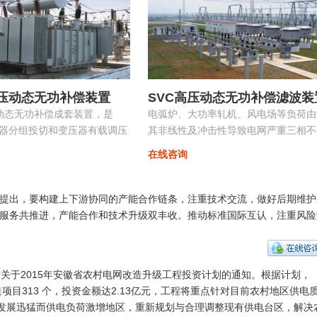
高压动态无功补偿装置
SVC高压动态无功补偿滤波装
控动态无功补偿成套装置，是
电弧炉、大功率轧机、风电场等负荷由
容器分组投切和变压器有载调压
其非线性及冲击性导致电网严重三相不
的无功补偿及电压优化自动控
衡，产生负序电流，导致的功率因数降
在线咨询
具有快速响应及动态补偿的功能。
提出，要构建上下游协同的产能合作链条，注重技术交流，做好后期维护
服务共推进，产能合作和技术升级双丰收。推动标准国际互认，注重风险
发关于2015年安徽省农村电网改造升级工程投资计划的通知。根据计划，
造项目313 个，投资金额达2.13亿元，工程将重点针对目前农村地区供电
化发展迅猛而供电负荷激增地区，重新规划与合理调整现有供电台区，解决