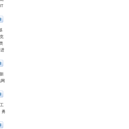
T
基
竞
类
促进
新
电网
工
、勇