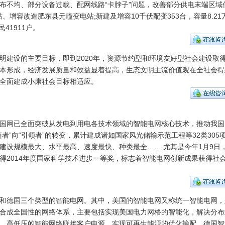
布不均、部分设备过载、配网线路“卡脖子”问题，改善部分供电末端区域
增容改造肥东县元疃变电站;新建及增容10千伏配变353台，容量8.21
41911户。
明建设的主要目标，即到2020年，资源节约型和环境友好型社会建设取
本形成，经济发展质量和效益显着提高，生态文明主流价值观在全社会得
全面建成小康社会目标相适应。
国网已全面突破从发电到用电各技术领域的智能电网核心技术，推动我国
者”向“引领者”的转变，累计建成诸如国家风光储输示范工程等32类305
建设规模最大、水平最高、速度最快、种类最全…… 尤其是今年1月9日
得2014年度国家科学技术进步一等奖，标志着智能电网创新成果获得社
和德国三个类型的智能电网。其中，美国的智能电网又称统一智能电网，
合成全国性的网络体系，主要包括实现美国电力网格的智能化，解决分布
、高低压的智能网络联接客户电源，实现可再生能源的优化输配。德国智