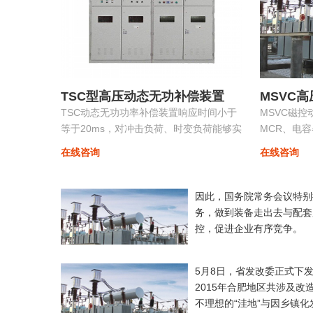
TSC型高压动态无功补偿装置
MSVC
TSC动态无功功率补偿装置响应时间小于
MSVC磁
等于20ms，对冲击负荷、时变负荷能够实
MCR、电
时监测、动态补偿、实现功率因数补偿至
功能为一体
在线咨询
在线咨询
0.9以上的目标，具有动态补偿无功功率和
制装置。
稳定
因此，国务院常务会议特别
务，做到装备走出去与配套
控，促进企业有序竞争。
5月8日，省发改委正式下
2015年合肥地区共涉及改
不理想的“洼地”与因乡镇