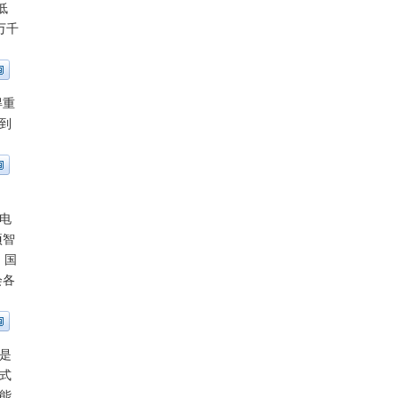
低
万千
得重
到
电
项智
，国
会各
是
式
能