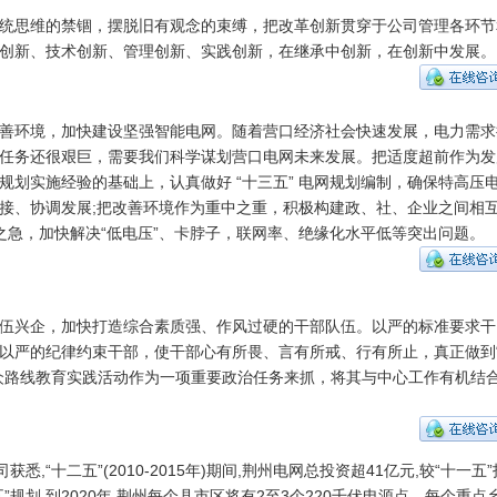
统思维的禁锢，摆脱旧有观念的束缚，把改革创新贯穿于公司管理各环节
创新、技术创新、管理创新、实践创新，在继承中创新，在创新中发展。
善环境，加快建设坚强智能电网。随着营口经济社会快速发展，电力需求
任务还很艰巨，需要我们科学谋划营口电网未来发展。把适度超前作为发
”规划实施经验的基础上，认真做好 “十三五” 电网规划编制，确保特高压
接、协调发展;把改善环境作为重中之重，积极构建政、社、企业之间相
之急，加快解决“低电压”、卡脖子，联网率、绝缘化水平低等突出问题。
伍兴企，加快打造综合素质强、作风过硬的干部队伍。以严的标准要求干
以严的纪律约束干部，使干部心有所畏、言有所戒、行有所止，真正做到
众路线教育实践活动作为一项重要政治任务来抓，将其与中心工作有机结
悉,“十二五”(2010-2015年)期间,荆州电网总投资超41亿元,较“十一五”
”规划,到2020年,荆州每个县市区将有2至3个220千伏电源点、每个重点