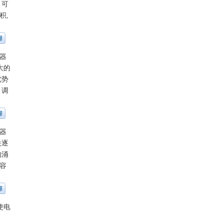
，可
积,
器
大的
优势
，调
器
关逐
的涌
容
使电