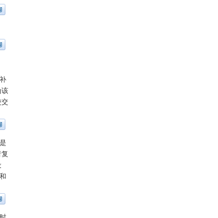
补
为该
使交
是
者复
设
和
时