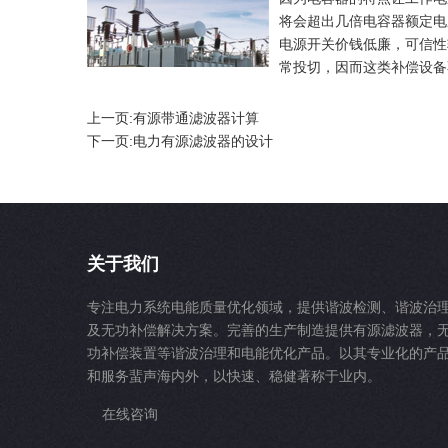
将会超出几倍电容器额定电
电源开关价钱低廉，可信性
常投切，因而这类补偿设备
上一页:
有源带通滤波器计算
下一页:
电力有源滤波器的设计
关于我们
专注电力系统电能质量优化领域，提供谐波检测、谐波治
及无功补偿解决方案。完善的生产制造提供有源滤波器，
功补偿装置等谐波治理和电能优化产品。以其专业化的产
和服务蜚声海内外，以快速、稳健著称于业内。
在线咨询