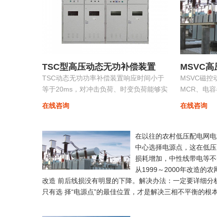
TSC型高压动态无功补偿装置
MSVC
TSC动态无功功率补偿装置响应时间小于
MSVC磁
等于20ms，对冲击负荷、时变负荷能够实
MCR、电
时监测、动态补偿、实现功率因数补偿至
功能为一体
在线咨询
在线咨询
0.9以上的目标，具有动态补偿无功功率和
制装置。
稳定
在以往的农村低压配电网电
中心选择电源点，这在低压
损耗增加，中性线带电等不
从1999～2000年改
改造 前后线损没有明显的下降。解决办法：一定要详细分
只有选 择“电源点”的最佳位置，才是解决三相不平衡的根