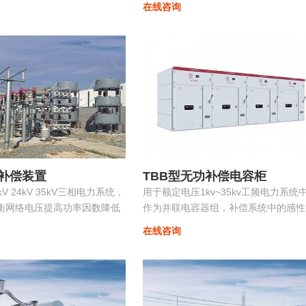
在线咨询
投切，在滤除谐波电流的同
稳定、高效、优质地运行。在配电网中
功率因数保持在最佳点...
中小容量的ZRSVG装置安装在某些特
（如电弧炉）负荷附近，可克服负荷三
不平衡、提高功率因数、消除电压闪变
电压波动、抑制谐波污染等并显著改善
能质量...
补偿装置
TBB型无功补偿电容柜
0kV 24kV 35kV三相电力系统，
用于额定电压1kv~35kv工频电力系统
衡网络电压提高功率因数降低
作为并联电容器组，补偿系统中的感性
电质量。
功，用以提高电网功率因数，改善配电
在线咨询
压质量