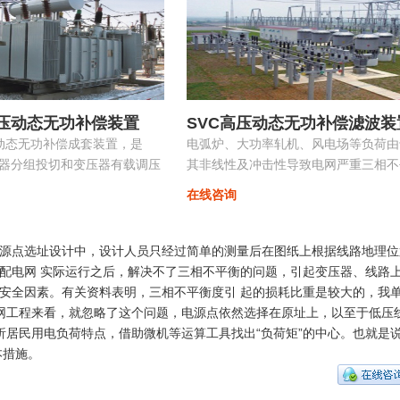
高压动态无功补偿装置
SVC高压动态无功补偿滤波装
控动态无功补偿成套装置，是
电弧炉、大功率轧机、风电场等负荷由
容器分组投切和变压器有载调压
其非线性及冲击性导致电网严重三相不
的无功补偿及电压优化自动控
衡，产生负序电流，导致的功率因数降
在线咨询
具有快速响应及动态补偿的功能。
源点选址设计中，设计人员只经过简单的测量后在图纸上根据线路地理位
配电网 实际运行之后，解决不了三相不平衡的问题，引起变压器、线路
安全因素。有关资料表明，三相不平衡度引 起的损耗比重是较大的，我
造的农网工程来看，就忽略了这个问题，电源点依然选择在原址上，以至于低压
析居民用电负荷特点，借助微机等运算工具找出“负荷矩”的中心。也就是
本措施。