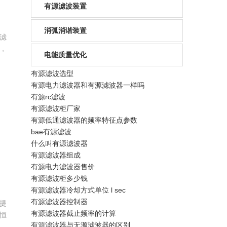
有源滤波装置
消弧消谐装置
滤
，
电能质量优化
有
。
有源滤波选型
态
有源电力滤波器和有源滤波器一样吗
滤
有源rc滤波
有源滤波柜厂家
有源低通滤波器的频率特征点参数
bae有源滤波
什么叫有源滤波器
有源滤波器组成
有源电力滤波器售价
有源滤波柜多少钱
有源滤波器冷却方式单位 l sec
有源滤波器控制器
提
有源滤波器截止频率的计算
恒
有源滤波器与无源滤波器的区别
统