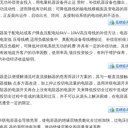
无功补偿资金投入，用电量机器设备停止运 营时，补偿机器设备也撤出
功流动性，进而降低有功耗损；可降低路线的输电线横截面及变电器的容
作，正反面向运作，启动出光、匝间、反接制动系统的电动机则不适合。
器装于配电站或客户降血压配电站6kV～10kV高压母线的补偿方法；电容
电室低 压母线槽,适用负载较集中、离配电设备母线槽较近、补偿容积很
髙压负载时，可降低对供电系统无功的耗费 并具有一定的补偿功效。其
有效地提升客户的功率因数，使用率高,项目投资较少，有利于维护保养
的补偿经济收益较弱。
器是以便缓解涌流对直流接触器的危害而设计方案的，其与一般直流接触
器接触 点多方面改进，加上抑止投切电流量的电阻器，选用并联电源开
阻器的电源开关再合上没有电阻器的电源开 关来降低投切全过程中造成
投切全过程中造成的涌流和过压，并不可以从源头上解决困难，在电容器
然遭受一定的限定。
串联电容器会导致危害，使电容器的绝缘层物质脆化全过程加快，过电压
电容 器的局部放电加重，推动绝缘层脆化和容量衰减系数。