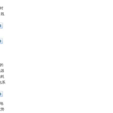
。
持对
，既
的
电器
的耗
电系
地
优势