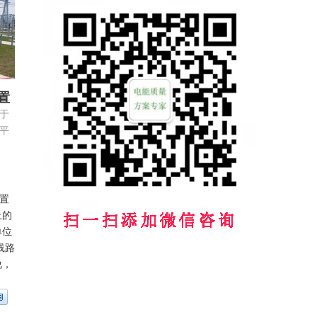
置
于
平
低
置
上的
单位
线路
说，