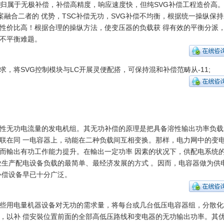
，归属于无极补偿，补偿高精度，响应速度快，但纯SVG补偿工程造价高
方案融合二者的 优势，TSC补偿无功，SVG补偿不均衡，根据统一操纵保
性价比高！根据合理的操纵方法，使变压器的负载获 得有效的平衡分派
不平衡难题。
，将SVG控制模块与LC开展灵便配搭，可保持混和补偿范畴从-11;
性无功电流量的发电机组。其无功补偿的原理是把具备溶性输出功率负载
联在同 一电容器上，动能在二种负载间互相变换。那样，电力网中的变
而輸出有功工作能力提升。在輸出一定功率 因素的状况下，供配电系统
生产配电设备负载的最简单、最经济发展的方式 。因而，电容器做为供
补偿设备早已十分广泛。
些用电量机器设备对无功的需求量，将每台或几台低压电容器组，分散化
，以补 偿安裝位置前面的全部高低压路线和变电器的无功输出功率。其