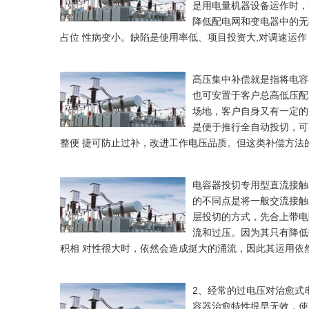
是用电量机器设备运作时，
降低配电网和变电器中的无
占位 性病变小。缺陷是使用率低、项目投资大,对调速运
髙压集中补偿就是指将电容
也可安置于客户总高低压配
场地，客户自身又有一定的
是便于推行全自动投切，可
整便 捷可防止过补，改进工作电压品质。但这类补偿方法
电容器投切专用型直流接触
的不同点是将一般交流接触
层投切的方式，先合上带电
流和过压。因为其只有降低
积相 对性很大时，依然会造成挺大的涌流，因此其运用依
2、经常的过电压对治愈式
容器治愈特性提早无效，使