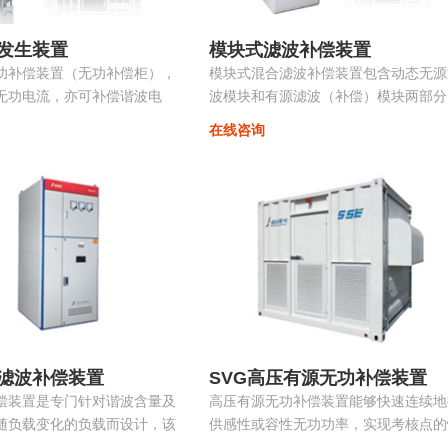
发生装置
模块式滤波补偿装置
功补偿装置（无功补偿柜），
模块式混合滤波补偿装置包含动态无源
无功电流，亦可补偿谐波电
波模块和有源滤波（补偿）模块两部分
相不平衡，抑制电压波动和闪
共同承担无功补偿和谐波治理的任务。
在线咨询
振荡...
源部分和无源部分均由同一控制器控制
无源部分包括多组单调谐支路，主要动
调节无功并抑制特征次谐波电流。有源
波模块动态消除谐波，兼顾系统无功补
偿...
滤波补偿装置
SVG高压有源无功补偿装置
偿装置是专门针对谐波含量及
高压有源无功补偿装置能够快速连续地
随负载变化的负载而设计，该
供感性或容性无功功率，实现考核点的
载变化自动跟踪，实时控制各
定无功、恒定功率因数等，保障电力系