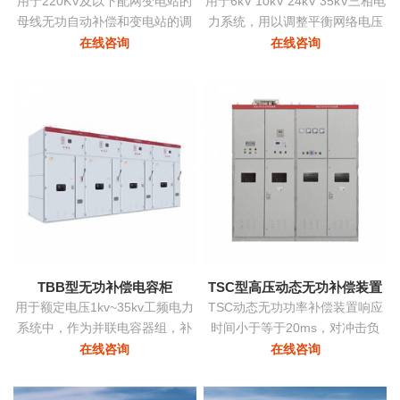
用于220KV及以下配网变电站的
用于6kV 10kV 24kV 35kV三相电
母线无功自动补偿和变电站的调
力系统，用以调整平衡网络电压
压
提高功率因数降低损耗提高供电
在线咨询
在线咨询
质量。
TBB型无功补偿电容柜
TSC型高压动态无功补偿装置
用于额定电压1kv~35kv工频电力
TSC动态无功功率补偿装置响应
系统中，作为并联电容器组，补
时间小于等于20ms，对冲击负
偿系统中的感性无功，用以提高
荷、时变负荷能够实时监测、动
在线咨询
在线咨询
电网功率因数，改善配电电压质
态补偿、实现功率因数补偿至0.9
量
以上的目标，具有动态补偿无功