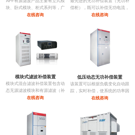
APF有源滤波产品主要有立式模
最先进的无功补偿装置（无功补
块、卧式模块、柜式系列等，广
偿柜），既可以补偿无功电流，
泛应用多种负载产生的谐波。
亦可补偿谐波电流，改善三相不
在线咨询
在线咨询
平衡，抑制电压波动和闪变，抑
制系统振荡...
模块式滤波补偿装置
低压动态无功补偿装置
模块式混合滤波补偿装置包含动
该装置可以根据负载变化自动跟
态无源滤波模块和有源滤波（补
踪，实时补偿，使系统的功率因
偿）模块两部分，共同承担无功
数始终保持在最佳点，同时采用
在线咨询
在线咨询
补偿和谐波治理的任务。有源部
模块化系列，可以进行自由组
分和无源部分均由同一控制器控
合，组装维护极为方便且可以进
制。无源部分包括多组单调谐支
行随意的扩展，性价比非常高...
路，主要动态调节无功并抑制特
征次谐波电流。有源滤波模块动