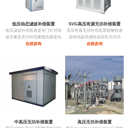
态消除谐波，兼顾系统无功补
偿...
低压动态滤波补偿装置
SVG高压有源无功补偿装置
低压滤波补偿装置是专门针对谐
高压有源无功补偿装置能够快速
波含量及无功补偿量随负载变化
连续地提供感性或容性无功功
的负载而设计，该装置根据负载
率，实现考核点的恒定无功、恒
在线咨询
在线咨询
变化自动跟踪，实时控制各滤波
定功率因数等，保障电力系统稳
支路的投切，在滤除谐波电流的
定、高效、优质地运行。在配电
同时，使系统的功率因数保持在
网中将中小容量的ZRSVG装置安
最佳点...
装在某些特殊（如电弧炉）负荷
附近，可克服负荷三相不平衡、
提高功率因数、消除电压闪变和
电压波动、抑制谐波污染等并显
著改善电能质量...
中高压无功补偿装置
高压无功补偿装置