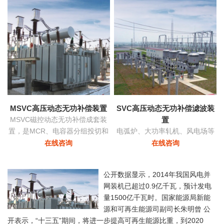
功率和稳定
MSVC高压动态无功补偿装置
SVC高压动态无功补偿滤波装
MSVC磁控动态无功补偿成套装
置
置，是MCR、电容器分组投切和
电弧炉、大功率轧机、风电场等
变压器有载调压功能为一体的无
负荷由于其非线性及冲击性导致
在线咨询
在线咨询
功补偿及电压优化自动控制装
电网严重三相不平衡，产生负序
置。
电流，导致的功率因数降低具有
公开数据显示，2014年我国风电并
快速响应及动态补偿的功能。
网装机已超过0.9亿千瓦，预计发电
量1500亿千瓦时。国家能源局新能
源和可再生能源司副司长朱明曾 公
开表示，“十三五”期间，将进一步提高可再生能源比重，到2020