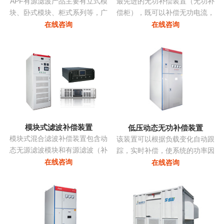
APF有源滤波产品主要有立式模
最先进的无功补偿装置（无功补
块、卧式模块、柜式系列等，广
偿柜），既可以补偿无功电流，
泛应用多种负载产生的谐波。
亦可补偿谐波电流，改善三相不
在线咨询
在线咨询
平衡，抑制电压波动和闪变，抑
制系统振荡...
模块式滤波补偿装置
低压动态无功补偿装置
模块式混合滤波补偿装置包含动
该装置可以根据负载变化自动跟
态无源滤波模块和有源滤波（补
踪，实时补偿，使系统的功率因
偿）模块两部分，共同承担无功
数始终保持在最佳点，同时采用
在线咨询
在线咨询
补偿和谐波治理的任务。有源部
模块化系列，可以进行自由组
分和无源部分均由同一控制器控
合，组装维护极为方便且可以进
制。无源部分包括多组单调谐支
行随意的扩展，性价比非常高...
路，主要动态调节无功并抑制特
征次谐波电流。有源滤波模块动