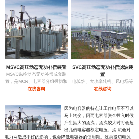
功率和稳定
MSVC高压动态无功补偿装置
SVC高压动态无功补偿滤波装
MSVC磁控动态无功补偿成套装
置
置，是MCR、电容器分组投切和
电弧炉、大功率轧机、风电场等
变压器有载调压功能为一体的无
负荷由于其非线性及冲击性导致
在线咨询
在线咨询
功补偿及电压优化自动控制装
电网严重三相不平衡，产生负序
置。
电流，导致的功率因数降低具有
因为电容器的特点让工作电压不可以
快速响应及动态补偿的功能。
马上转变，因而电容器资金投入时候
产生挺大的涌流，涌流较大时将会超
出几倍电容器额定电压。涌 流会对
电力网造成不好的影响，也会降低电容器的使用期。这类投切电源