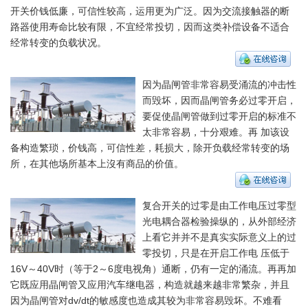
开关价钱低廉，可信性较高，运用更为广泛。因为交流接触器的断
路器使用寿命比较有限，不宜经常投切，因而这类补偿设备不适合
经常转变的负载状况。
因为晶闸管非常容易受涌流的冲击性
而毁坏，因而晶闸管务必过零开启，
要促使晶闸管做到过零开启的标准不
太非常容易，十分艰难。再 加该设
备构造繁琐，价钱高，可信性差，耗损大，除开负载经常转变的场
所，在其他场所基本上沒有商品的价值。
复合开关的过零是由工作电压过零型
光电耦合器检验操纵的，从外部经济
上看它并并不是真实实际意义上的过
零投切，只是在开启工作电 压低于
16V～40V时（等于2～6度电视角）通断，仍有一定的涌流。再再加
它既应用晶闸管又应用汽车继电器，构造就越来越非常繁杂，并且
因为晶闸管对dv/dt的敏感度也造成其较为非常容易毁坏。不难看