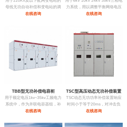
用于220KV及以下配网变电站的
用于6kV 10kV 24kV 35kV三相电
母线无功自动补偿和变电站的调
力系统，用以调整平衡网络电压
压
提高功率因数降低损耗提高供电
在线咨询
在线咨询
质量。
TBB型无功补偿电容柜
TSC型高压动态无功补偿装置
用于额定电压1kv~35kv工频电力
TSC动态无功功率补偿装置响应
系统中，作为并联电容器组，补
时间小于等于20ms，对冲击负
偿系统中的感性无功，用以提高
荷、时变负荷能够实时监测、动
在线咨询
在线咨询
电网功率因数，改善配电电压质
态补偿、实现功率因数补偿至0.9
量
以上的目标，具有动态补偿无功