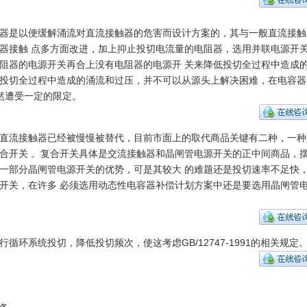
器是以便缓解涌流对直流接触器的危害而设计方案的，其与一般直流接触
器接触 点多方面改进，加上抑止投切电流量的电阻器，选用并联电源开
阻器的电源开关再合上没有电阻器的电源开 关来降低投切全过程中造成
投切全过程中造成的涌流和过压，并不可以从源头上解决困难，在电容器
然遭受一定的限定。
直流接触器已经被慢慢被替代，目前市面上的取代商品关键有二种，一种
合开关 。复合开关具体是交流接触器和晶闸管电源开关的正中间商品，
一部分晶闸管电源开关的优势，可是其较大 的难题还是投切速率不足快
开关，在许多 必须选用动态性电容器补偿计划方案中还是要选用晶闸管
循环系统投切，降低投切频次，使这考虑GB/12747-1991的相关规定