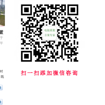
置
于
平
低
。
持对
，既