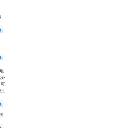
清
地
优势
，可
积,
关