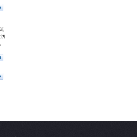
流
投切
机