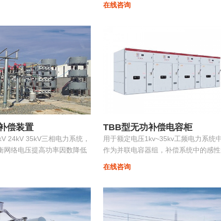
在线咨询
投切，在滤除谐波电流的同
稳定、高效、优质地运行。在配电网中
功率因数保持在最佳点...
中小容量的ZRSVG装置安装在某些特
（如电弧炉）负荷附近，可克服负荷三
不平衡、提高功率因数、消除电压闪变
电压波动、抑制谐波污染等并显著改善
能质量...
补偿装置
TBB型无功补偿电容柜
0kV 24kV 35kV三相电力系统，
用于额定电压1kv~35kv工频电力系统
衡网络电压提高功率因数降低
作为并联电容器组，补偿系统中的感性
电质量。
功，用以提高电网功率因数，改善配电
在线咨询
压质量