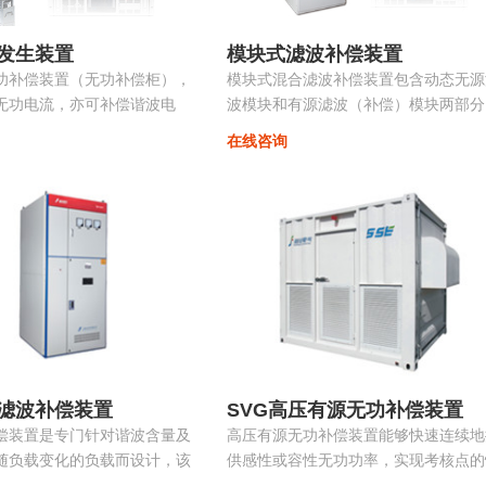
发生装置
模块式滤波补偿装置
功补偿装置（无功补偿柜），
模块式混合滤波补偿装置包含动态无源
无功电流，亦可补偿谐波电
波模块和有源滤波（补偿）模块两部分
相不平衡，抑制电压波动和闪
共同承担无功补偿和谐波治理的任务。
在线咨询
振荡...
源部分和无源部分均由同一控制器控制
无源部分包括多组单调谐支路，主要动
调节无功并抑制特征次谐波电流。有源
波模块动态消除谐波，兼顾系统无功补
偿...
滤波补偿装置
SVG高压有源无功补偿装置
偿装置是专门针对谐波含量及
高压有源无功补偿装置能够快速连续地
随负载变化的负载而设计，该
供感性或容性无功功率，实现考核点的
载变化自动跟踪，实时控制各
定无功、恒定功率因数等，保障电力系