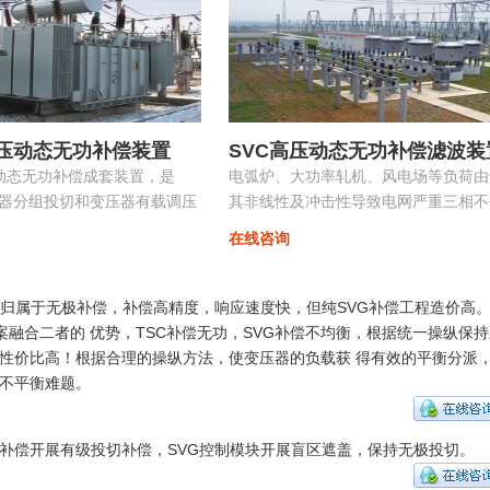
高压动态无功补偿装置
SVC高压动态无功补偿滤波装
控动态无功补偿成套装置，是
电弧炉、大功率轧机、风电场等负荷由
容器分组投切和变压器有载调压
其非线性及冲击性导致电网严重三相不
的无功补偿及电压优化自动控
衡，产生负序电流，导致的功率因数降
在线咨询
具有快速响应及动态补偿的功能。
，归属于无极补偿，补偿高精度，响应速度快，但纯SVG补偿工程造价高
方案融合二者的 优势，TSC补偿无功，SVG补偿不均衡，根据统一操纵保
性价比高！根据合理的操纵方法，使变压器的负载获 得有效的平衡分派
不平衡难题。
补偿开展有级投切补偿，SVG控制模块开展盲区遮盖，保持无极投切。