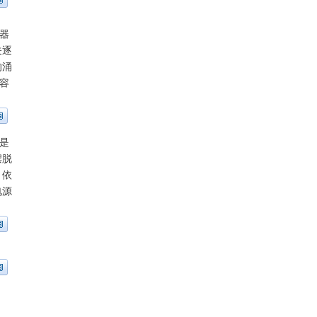
器
关逐
的涌
容
是
摆脱
，依
电源
。