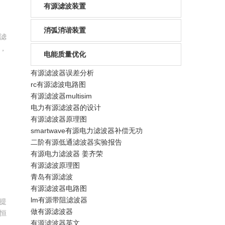
有源滤波装置
消弧消谐装置
滤
，
电能质量优化
有
。
有源滤波器误差分析
态
rc有源滤波电路图
滤
有源滤波器multisim
电力有源滤波器的设计
有源滤波器原理图
smartwave有源电力滤波器补偿无功
二阶有源低通滤波器实验报告
有源电力滤波器 姜齐荣
有源滤波原理图
青岛有源滤波
有源滤波器电路图
lm有源带阻滤波器
提
做有源滤波器
恒
有源滤波器英文
统