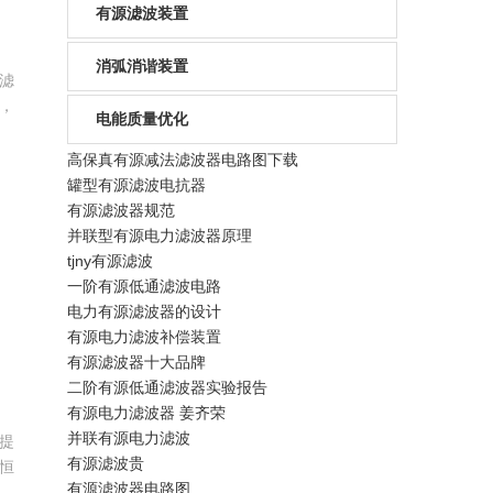
有源滤波装置
消弧消谐装置
滤
，
电能质量优化
有
。
高保真有源减法滤波器电路图下载
态
罐型有源滤波电抗器
滤
有源滤波器规范
并联型有源电力滤波器原理
tjny有源滤波
一阶有源低通滤波电路
电力有源滤波器的设计
有源电力滤波补偿装置
有源滤波器十大品牌
二阶有源低通滤波器实验报告
有源电力滤波器 姜齐荣
并联有源电力滤波
提
有源滤波贵
恒
有源滤波器电路图
统