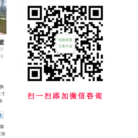
置
于
平
低
换
尺寸
除
腐
逐渐