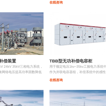
在线咨询
投切，在滤除谐波电流的同
稳定、高效、优质地运行。在配电网中
功率因数保持在最佳点...
中小容量的ZRSVG装置安装在某些特
（如电弧炉）负荷附近，可克服负荷三
不平衡、提高功率因数、消除电压闪变
电压波动、抑制谐波污染等并显著改善
能质量...
补偿装置
TBB型无功补偿电容柜
0kV 24kV 35kV三相电力系统，
用于额定电压1kv~35kv工频电力系统
衡网络电压提高功率因数降低
作为并联电容器组，补偿系统中的感性
电质量。
功，用以提高电网功率因数，改善配电
在线咨询
压质量