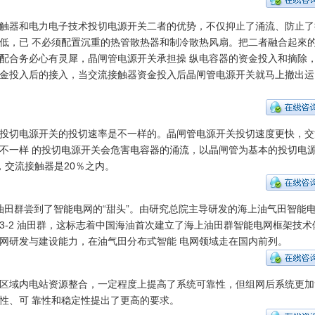
触器和电力电子技术投切电源开关二者的优势，不仅抑止了涌流、防止了
低，已 不必须配置沉重的热管散热器和制冷散热风扇。把二者融合起來
配合务必心有灵犀，晶闸管电源开关承担操 纵电容器的资金投入和摘除
金投入后的接入，当交流接触器资金投入后晶闸管电源开关就马上撤出运
投切电源开关的投切速率是不一样的。晶闸管电源开关投切速度更快，交
不一样 的投切电源开关会危害电容器的涌流，以晶闸管为基本的投切电
，交流接触器是20％之内。
2油田群尝到了智能电网的“甜头”。由研究总院主导研发的海上油气田智能
3-2 油田群，这标志着中国海油首次建立了海上油田群智能电网框架技术
网研发与建设能力，在油气田分布式智能 电网领域走在国内前列。
区域内电站资源整合，一定程度上提高了系统可靠性，但组网后系统更加
性、可 靠性和稳定性提出了更高的要求。