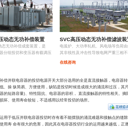
高压动态无功补偿装置
SVC高压动态无功补偿滤波装
控动态无功补偿成套装置，是
电弧炉、大功率轧机、风电场等负荷由
容器分组投切和变压器有载调压
其非线性及冲击性导致电网严重三相不
的无功补偿及电压优化自动控
衡，产生负序电流，导致的功率因数降
在线咨询
具有快速响应及动态补偿的功能。
补偿并联电容器的投切电源开关大部分选用的全是直流接触器，电容器转
低、操 纵简易、方便使用，缺陷是投切时候造成很大的涌流和过压，其
器的短路容量)、特性阻抗、电容器的容积， 直流接触器的特性相关。摘
损坏、使用寿命较短，不适感用以经常投切的场所。
运用于低压并联电容器投切时存有着不能摆脱的涌流难题和接触点的缝隙
使用寿 命有很大的危害，因此其在电容器投切行业的运用越来越低，正