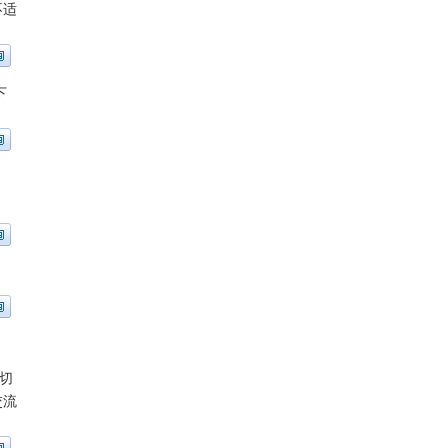
不适
下
切
交流