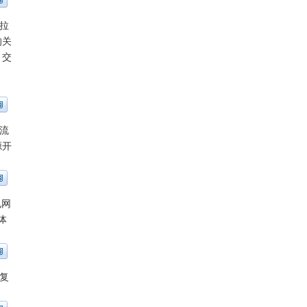
拉
的关
，交
流
源开
电网
体
复