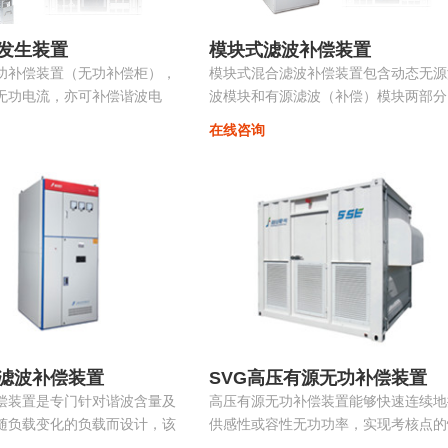
发生装置
模块式滤波补偿装置
功补偿装置（无功补偿柜），
模块式混合滤波补偿装置包含动态无源
无功电流，亦可补偿谐波电
波模块和有源滤波（补偿）模块两部分
相不平衡，抑制电压波动和闪
共同承担无功补偿和谐波治理的任务。
在线咨询
振荡...
源部分和无源部分均由同一控制器控制
无源部分包括多组单调谐支路，主要动
调节无功并抑制特征次谐波电流。有源
波模块动态消除谐波，兼顾系统无功补
偿...
滤波补偿装置
SVG高压有源无功补偿装置
偿装置是专门针对谐波含量及
高压有源无功补偿装置能够快速连续地
随负载变化的负载而设计，该
供感性或容性无功功率，实现考核点的
载变化自动跟踪，实时控制各
定无功、恒定功率因数等，保障电力系