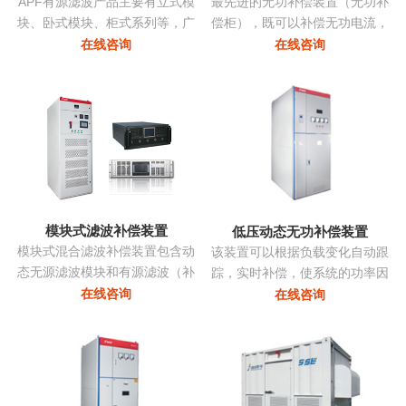
APF有源滤波产品主要有立式模
最先进的无功补偿装置（无功补
块、卧式模块、柜式系列等，广
偿柜），既可以补偿无功电流，
泛应用多种负载产生的谐波。
亦可补偿谐波电流，改善三相不
在线咨询
在线咨询
平衡，抑制电压波动和闪变，抑
制系统振荡...
模块式滤波补偿装置
低压动态无功补偿装置
模块式混合滤波补偿装置包含动
该装置可以根据负载变化自动跟
态无源滤波模块和有源滤波（补
踪，实时补偿，使系统的功率因
偿）模块两部分，共同承担无功
数始终保持在最佳点，同时采用
在线咨询
在线咨询
补偿和谐波治理的任务。有源部
模块化系列，可以进行自由组
分和无源部分均由同一控制器控
合，组装维护极为方便且可以进
制。无源部分包括多组单调谐支
行随意的扩展，性价比非常高...
路，主要动态调节无功并抑制特
征次谐波电流。有源滤波模块动