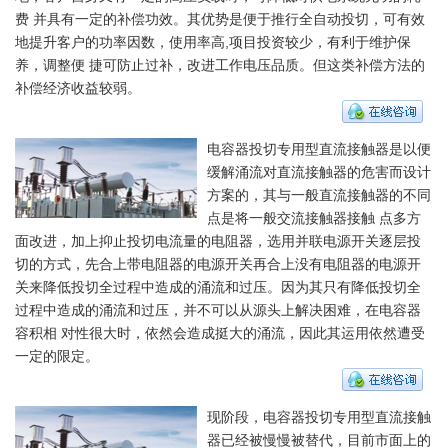
费 并具有一定的补偿功效。其优势是便于推行全自动投切，可有效
地提升客户的功率因数，使用率高,项目投资较少，有利于维护保
养，调整便 捷可防止过补，改进工作电压品质。但这类补偿方法的
补偿经济收益较弱。
电容器投切专用型直流接触器是以便
缓解涌流对直流接触器的危害而设计
方案的，其与一般直流接触器的不同
点是将一般交流接触器接触 点多方
面改进，加上抑止投切电流量的电阻器，选用并联电源开关逐层投
切的方式，先合上带电阻器的电源开关再合上没有电阻器的电源开
关来降低投切全过程中造成的涌流和过压。因为其只有降低投切全
过程中造成的涌流和过压，并不可以从源头上解决困难，在电容器
容积相 对性很大时，依然会造成挺大的涌流，因此其运用依然遭受
一定的限定。
现阶段，电容器投切专用型直流接触
器已经被慢慢被替代，目前市面上的