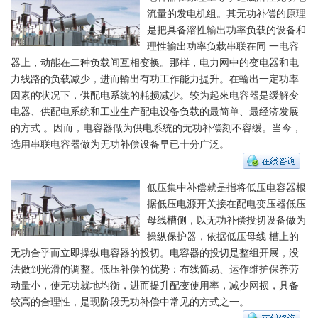
流量的发电机组。其无功补偿的原理
是把具备溶性输出功率负载的设备和
理性输出功率负载串联在同 一电容
器上，动能在二种负载间互相变换。那样，电力网中的变电器和电
力线路的负载减少，进而輸出有功工作能力提升。在輸出一定功率
因素的状况下，供配电系统的耗损减少。较为起來电容器是缓解变
电器、供配电系统和工业生产配电设备负载的最简单、最经济发展
的方式 。因而，电容器做为供电系统的无功补偿刻不容缓。当今，
选用串联电容器做为无功补偿设备早已十分广泛。
低压集中补偿就是指将低压电容器根
据低压电源开关接在配电变压器低压
母线槽侧，以无功补偿投切设备做为
操纵保护器，依据低压母线 槽上的
无功合乎而立即操纵电容器的投切。电容器的投切是整组开展，没
法做到光滑的调整。低压补偿的优势：布线简易、运作维护保养劳
动量小，使无功就地均衡，进而提升配变使用率，减少网损，具备
较高的合理性，是现阶段无功补偿中常见的方式之一。