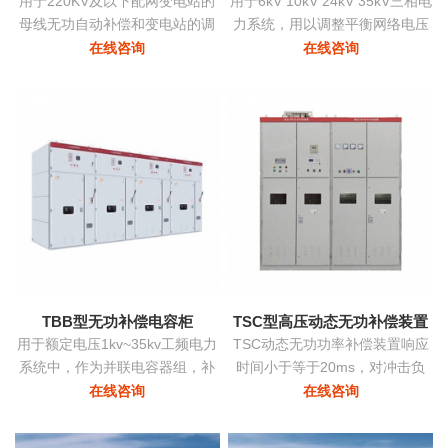
用于220KV及以下配网变电站的
用于6kV 10kV 24kV 35kV三相电
母线无功自动补偿和变电站的调
力系统，用以调整平衡网络电压
压
提高功率因数降低损耗提高供电
在线咨询
在线咨询
质量。
TBB型无功补偿电容柜
TSC型高压动态无功补偿装置
用于额定电压1kv~35kv工频电力
TSC动态无功功率补偿装置响应
系统中，作为并联电容器组，补
时间小于等于20ms，对冲击负
偿系统中的感性无功，用以提高
荷、时变负荷能够实时监测、动
在线咨询
在线咨询
电网功率因数，改善配电电压质
态补偿、实现功率因数补偿至0.9
量
以上的目标，具有动态补偿无功