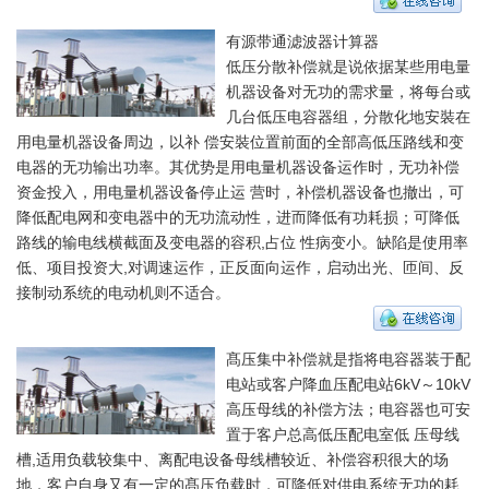
有源带通滤波器计算器
低压分散补偿就是说依据某些用电量
机器设备对无功的需求量，将每台或
几台低压电容器组，分散化地安裝在
用电量机器设备周边，以补 偿安裝位置前面的全部高低压路线和变
电器的无功输出功率。其优势是用电量机器设备运作时，无功补偿
资金投入，用电量机器设备停止运 营时，补偿机器设备也撤出，可
降低配电网和变电器中的无功流动性，进而降低有功耗损；可降低
路线的输电线横截面及变电器的容积,占位 性病变小。缺陷是使用率
低、项目投资大,对调速运作，正反面向运作，启动出光、匝间、反
接制动系统的电动机则不适合。
髙压集中补偿就是指将电容器装于配
电站或客户降血压配电站6kV～10kV
高压母线的补偿方法；电容器也可安
置于客户总高低压配电室低 压母线
槽,适用负载较集中、离配电设备母线槽较近、补偿容积很大的场
地，客户自身又有一定的髙压负载时，可降低对供电系统无功的耗