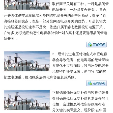
取代商品关键有二种，一种是晶闸管
电源开关，一种是复合开关 。复合
开关具体是交流接触器和晶闸管电源开关的正中间商品，摆脱了直
流接触器的缺点，也是一部分晶闸管电源开关的优势，可是其较大
的难题还是投切速率不足快，依然归属于静态数据投切电源开关，
在许多 必须选用动态性电容器补偿计划方案中还是要选用晶闸管电
源开关 。
2、经常的过电压对治愈式串联电容
器会导致危害，使电容器的绝缘层物
质脆化全过程加快，过电压使电容器
治愈特性提早无效，使电容 器的局
部放电加重，推动绝缘层脆化和容量衰减系数。
正确选择低压无功补偿电容投切设备
针对确保低压无功补偿机器设备的可
信性、合理性及补偿实际效果有者十
分关键的实际意义。现阶段 在中国