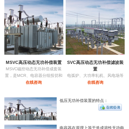
功率和稳定
MSVC高压动态无功补偿装置
SVC高压动态无功补偿滤波装
MSVC磁控动态无功补偿成套装
置
置，是MCR、电容器分组投切和
电弧炉、大功率轧机、风电场等
变压器有载调压功能为一体的无
负荷由于其非线性及冲击性导致
在线咨询
在线咨询
功补偿及电压优化自动控制装
电网严重三相不平衡，产生负序
置。
电流，导致的功率因数降低具有
低压无功补偿装置的特点：
快速响应及动态补偿的功能。
电容器在原理上等于造成溶性无功电