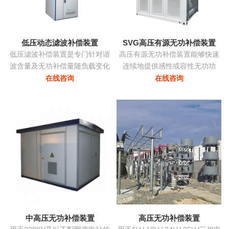
态消除谐波，兼顾系统无功补
偿...
低压动态滤波补偿装置
SVG高压有源无功补偿装置
低压滤波补偿装置是专门针对谐
高压有源无功补偿装置能够快速
波含量及无功补偿量随负载变化
连续地提供感性或容性无功功
的负载而设计，该装置根据负载
率，实现考核点的恒定无功、恒
在线咨询
在线咨询
变化自动跟踪，实时控制各滤波
定功率因数等，保障电力系统稳
支路的投切，在滤除谐波电流的
定、高效、优质地运行。在配电
同时，使系统的功率因数保持在
网中将中小容量的ZRSVG装置安
最佳点...
装在某些特殊（如电弧炉）负荷
附近，可克服负荷三相不平衡、
提高功率因数、消除电压闪变和
电压波动、抑制谐波污染等并显
著改善电能质量...
中高压无功补偿装置
高压无功补偿装置