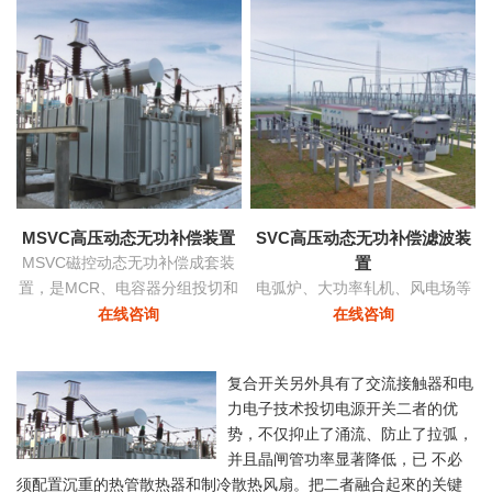
功率和稳定
MSVC高压动态无功补偿装置
SVC高压动态无功补偿滤波装
MSVC磁控动态无功补偿成套装
置
置，是MCR、电容器分组投切和
电弧炉、大功率轧机、风电场等
变压器有载调压功能为一体的无
负荷由于其非线性及冲击性导致
在线咨询
在线咨询
功补偿及电压优化自动控制装
电网严重三相不平衡，产生负序
置。
电流，导致的功率因数降低具有
复合开关另外具有了交流接触器和电
快速响应及动态补偿的功能。
力电子技术投切电源开关二者的优
势，不仅抑止了涌流、防止了拉弧，
并且晶闸管功率显著降低，已 不必
须配置沉重的热管散热器和制冷散热风扇。把二者融合起來的关键