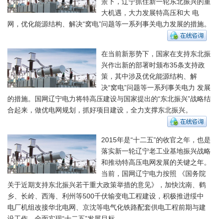
景下，辽宁抓住新一轮东北振兴的重
大机遇，大力发展特高压和大 电
网，优化能源结构、解决“窝电”问题等一系列事关电力发展的措施。
在当前新形势下，国家在支持东北振
兴作出新的部署时颁布35条支持政
策，其中涉及优化能源结构、解
决“窝电”问题等一系列事关电力 发展
的措施。国网辽宁电力将特高压建设与国家提出的“东北振兴”战略结
合起来，做优电网规划，抓好项目建设，全力支撑东北振兴。
2015年是“十二五”的收官之年，也是
落实新一轮辽宁老工业基地振兴战略
和推动特高压电网发展的关键之年。
当前，国网辽宁电力按照 《国务院
关于近期支持东北振兴若干重大政策举措的意见》，加快沈南、鹤
乡、长岭、西海、利州等500千伏输变电工程建设，积极推进绥中
电厂机组改接华北电网、京沈等电气化铁路配套供电工程前期与建
设工作，全面实现“十二五”发展目标。