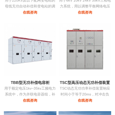
用于220KV及以下配网变电站的
用于6kV 10kV 24kV 35kV三相电
母线无功自动补偿和变电站的调
力系统，用以调整平衡网络电压
压
提高功率因数降低损耗提高供电
在线咨询
在线咨询
质量。
TBB型无功补偿电容柜
TSC型高压动态无功补偿装置
用于额定电压1kv~35kv工频电力
TSC动态无功功率补偿装置响应
系统中，作为并联电容器组，补
时间小于等于20ms，对冲击负
偿系统中的感性无功，用以提高
荷、时变负荷能够实时监测、动
在线咨询
在线咨询
电网功率因数，改善配电电压质
态补偿、实现功率因数补偿至0.9
量
以上的目标，具有动态补偿无功