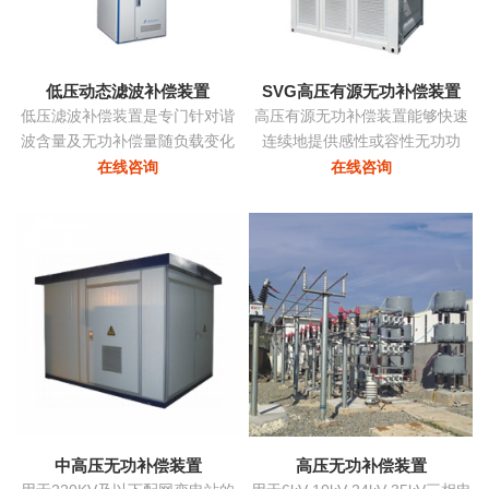
态消除谐波，兼顾系统无功补
偿...
低压动态滤波补偿装置
SVG高压有源无功补偿装置
低压滤波补偿装置是专门针对谐
高压有源无功补偿装置能够快速
波含量及无功补偿量随负载变化
连续地提供感性或容性无功功
的负载而设计，该装置根据负载
率，实现考核点的恒定无功、恒
在线咨询
在线咨询
变化自动跟踪，实时控制各滤波
定功率因数等，保障电力系统稳
支路的投切，在滤除谐波电流的
定、高效、优质地运行。在配电
同时，使系统的功率因数保持在
网中将中小容量的ZRSVG装置安
最佳点...
装在某些特殊（如电弧炉）负荷
附近，可克服负荷三相不平衡、
提高功率因数、消除电压闪变和
电压波动、抑制谐波污染等并显
著改善电能质量...
中高压无功补偿装置
高压无功补偿装置