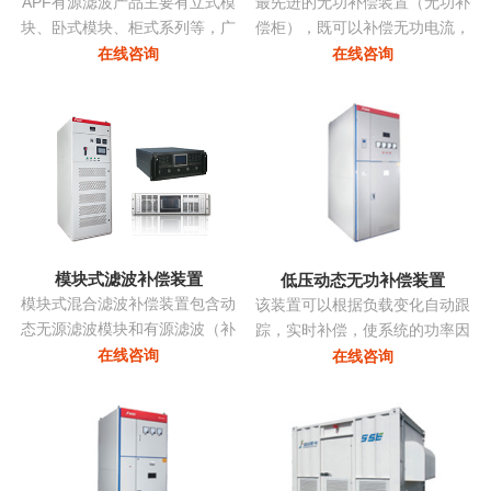
APF有源滤波产品主要有立式模
最先进的无功补偿装置（无功补
块、卧式模块、柜式系列等，广
偿柜），既可以补偿无功电流，
泛应用多种负载产生的谐波。
亦可补偿谐波电流，改善三相不
在线咨询
在线咨询
平衡，抑制电压波动和闪变，抑
制系统振荡...
模块式滤波补偿装置
低压动态无功补偿装置
模块式混合滤波补偿装置包含动
该装置可以根据负载变化自动跟
态无源滤波模块和有源滤波（补
踪，实时补偿，使系统的功率因
偿）模块两部分，共同承担无功
数始终保持在最佳点，同时采用
在线咨询
在线咨询
补偿和谐波治理的任务。有源部
模块化系列，可以进行自由组
分和无源部分均由同一控制器控
合，组装维护极为方便且可以进
制。无源部分包括多组单调谐支
行随意的扩展，性价比非常高...
路，主要动态调节无功并抑制特
征次谐波电流。有源滤波模块动