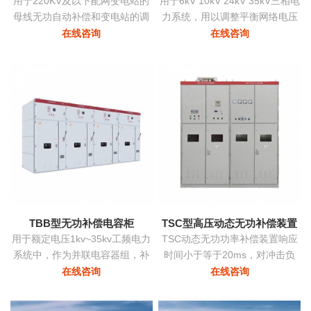
用于220KV及以下配网变电站的
用于6kV 10kV 24kV 35kV三相电
母线无功自动补偿和变电站的调
力系统，用以调整平衡网络电压
压
提高功率因数降低损耗提高供电
在线咨询
在线咨询
质量。
TBB型无功补偿电容柜
TSC型高压动态无功补偿装置
用于额定电压1kv~35kv工频电力
TSC动态无功功率补偿装置响应
系统中，作为并联电容器组，补
时间小于等于20ms，对冲击负
偿系统中的感性无功，用以提高
荷、时变负荷能够实时监测、动
在线咨询
在线咨询
电网功率因数，改善配电电压质
态补偿、实现功率因数补偿至0.9
量
以上的目标，具有动态补偿无功