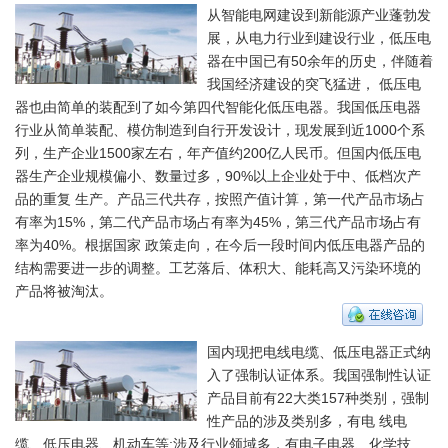
从智能电网建设到新能源产业蓬勃发
展，从电力行业到建设行业，低压电
器在中国已有50余年的历史，伴随着
我国经济建设的突飞猛进， 低压电
器也由简单的装配到了如今第四代智能化低压电器。我国低压电器
行业从简单装配、模仿制造到自行开发设计，现发展到近1000个系
列，生产企业1500家左右，年产值约200亿人民币。但国内低压电
器生产企业规模偏小、数量过多，90%以上企业处于中、低档次产
品的重复 生产。产品三代共存，按照产值计算，第一代产品市场占
有率为15%，第二代产品市场占有率为45%，第三代产品市场占有
率为40%。根据国家 政策走向，在今后一段时间内低压电器产品的
结构需要进一步的调整。工艺落后、体积大、能耗高又污染环境的
产品将被淘汰。
国内现把电线电缆、低压电器正式纳
入了强制认证体系。我国强制性认证
产品目前有22大类157种类别，强制
性产品的涉及类别多，有电 线电
缆、低压电器、机动车等;涉及行业领域多，有电子电器、化学技