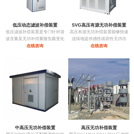
态消除谐波，兼顾系统无功补
偿...
低压动态滤波补偿装置
SVG高压有源无功补偿装置
低压滤波补偿装置是专门针对谐
高压有源无功补偿装置能够快速
波含量及无功补偿量随负载变化
连续地提供感性或容性无功功
的负载而设计，该装置根据负载
率，实现考核点的恒定无功、恒
在线咨询
在线咨询
变化自动跟踪，实时控制各滤波
定功率因数等，保障电力系统稳
支路的投切，在滤除谐波电流的
定、高效、优质地运行。在配电
同时，使系统的功率因数保持在
网中将中小容量的ZRSVG装置安
最佳点...
装在某些特殊（如电弧炉）负荷
附近，可克服负荷三相不平衡、
提高功率因数、消除电压闪变和
电压波动、抑制谐波污染等并显
著改善电能质量...
中高压无功补偿装置
高压无功补偿装置