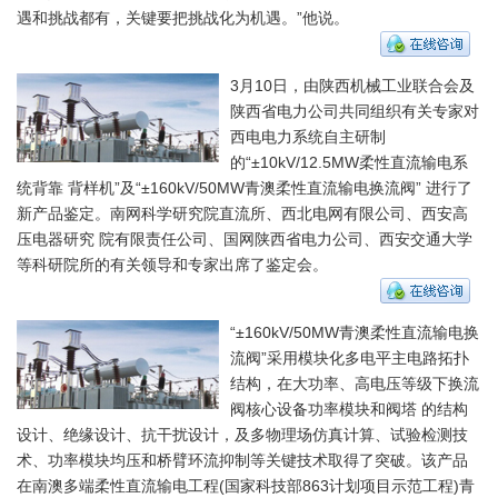
遇和挑战都有，关键要把挑战化为机遇。”他说。
3月10日，由陕西机械工业联合会及
陕西省电力公司共同组织有关专家对
西电电力系统自主研制
的“±10kV/12.5MW柔性直流输电系
统背靠 背样机”及“±160kV/50MW青澳柔性直流输电换流阀” 进行了
新产品鉴定。南网科学研究院直流所、西北电网有限公司、西安高
压电器研究 院有限责任公司、国网陕西省电力公司、西安交通大学
等科研院所的有关领导和专家出席了鉴定会。
“±160kV/50MW青澳柔性直流输电换
流阀”采用模块化多电平主电路拓扑
结构，在大功率、高电压等级下换流
阀核心设备功率模块和阀塔 的结构
设计、绝缘设计、抗干扰设计，及多物理场仿真计算、试验检测技
术、功率模块均压和桥臂环流抑制等关键技术取得了突破。该产品
在南澳多端柔性直流输电工程(国家科技部863计划项目示范工程)青