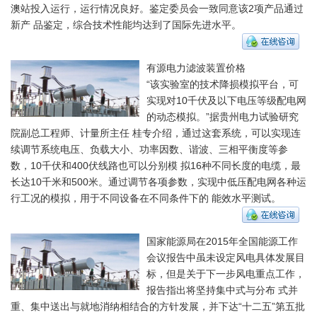
澳站投入运行，运行情况良好。鉴定委员会一致同意该2项产品通过
新产 品鉴定，综合技术性能均达到了国际先进水平。
有源电力滤波装置价格
“该实验室的技术降损模拟平台，可
实现对10千伏及以下电压等级配电网
的动态模拟。”据贵州电力试验研究
院副总工程师、计量所主任 桂专介绍，通过这套系统，可以实现连
续调节系统电压、负载大小、功率因数、谐波、三相平衡度等参
数，10千伏和400伏线路也可以分别模 拟16种不同长度的电缆，最
长达10千米和500米。通过调节各项参数，实现中低压配电网各种运
行工况的模拟，用于不同设备在不同条件下的 能效水平测试。
国家能源局在2015年全国能源工作
会议报告中虽未设定风电具体发展目
标，但是关于下一步风电重点工作，
报告指出将坚持集中式与分布 式并
重、集中送出与就地消纳相结合的方针发展，并下达“十二五”第五批