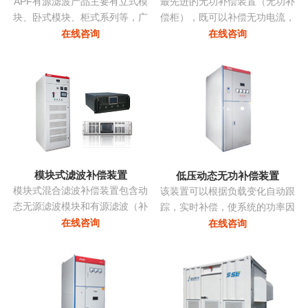
APF有源滤波产品主要有立式模
最先进的无功补偿装置（无功补
块、卧式模块、柜式系列等，广
偿柜），既可以补偿无功电流，
泛应用多种负载产生的谐波。
亦可补偿谐波电流，改善三相不
在线咨询
在线咨询
平衡，抑制电压波动和闪变，抑
制系统振荡...
模块式滤波补偿装置
低压动态无功补偿装置
模块式混合滤波补偿装置包含动
该装置可以根据负载变化自动跟
态无源滤波模块和有源滤波（补
踪，实时补偿，使系统的功率因
偿）模块两部分，共同承担无功
数始终保持在最佳点，同时采用
在线咨询
在线咨询
补偿和谐波治理的任务。有源部
模块化系列，可以进行自由组
分和无源部分均由同一控制器控
合，组装维护极为方便且可以进
制。无源部分包括多组单调谐支
行随意的扩展，性价比非常高...
路，主要动态调节无功并抑制特
征次谐波电流。有源滤波模块动