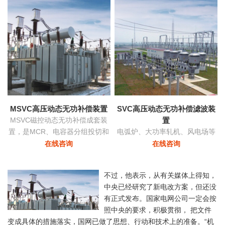
功率和稳定
MSVC高压动态无功补偿装置
SVC高压动态无功补偿滤波装
MSVC磁控动态无功补偿成套装
置
置，是MCR、电容器分组投切和
电弧炉、大功率轧机、风电场等
变压器有载调压功能为一体的无
负荷由于其非线性及冲击性导致
在线咨询
在线咨询
功补偿及电压优化自动控制装
电网严重三相不平衡，产生负序
置。
电流，导致的功率因数降低具有
不过，他表示，从有关媒体上得知，
快速响应及动态补偿的功能。
中央已经研究了新电改方案，但还没
有正式发布。国家电网公司一定会按
照中央的要求，积极贯彻， 把文件
变成具体的措施落实，国网已做了思想、行动和技术上的准备。“机