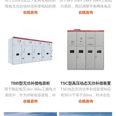
用于220KV及以下配网变电站的
用于6kV 10kV 24kV 35kV三相电
母线无功自动补偿和变电站的调
力系统，用以调整平衡网络电压
压
提高功率因数降低损耗提高供电
在线咨询
在线咨询
质量。
TBB型无功补偿电容柜
TSC型高压动态无功补偿装置
用于额定电压1kv~35kv工频电力
TSC动态无功功率补偿装置响应
系统中，作为并联电容器组，补
时间小于等于20ms，对冲击负
偿系统中的感性无功，用以提高
荷、时变负荷能够实时监测、动
在线咨询
在线咨询
电网功率因数，改善配电电压质
态补偿、实现功率因数补偿至0.9
量
以上的目标，具有动态补偿无功