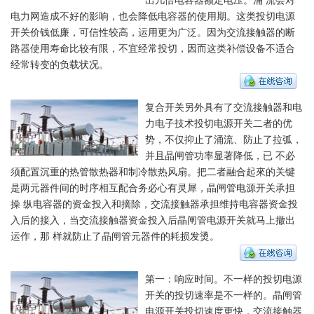
电力网造成不好的影响，也会降低电容器的使用期。这类投切电源
开关价钱低廉，可信性较高，运用更为广泛。因为交流接触器的断
路器使用寿命比较有限，不宜经常投切，因而这类补偿设备不适合
经常转变的负载状况。
复合开关另外具有了交流接触器和电
力电子技术投切电源开关二者的优
势，不仅抑止了涌流、防止了拉弧，
并且晶闸管功率显著降低，已 不必
须配置沉重的热管散热器和制冷散热风扇。把二者融合起來的关键
是两元器件间的时序相互配合务必心有灵犀，晶闸管电源开关承担
操 纵电容器的资金投入和摘除，交流接触器承担维持电容器资金投
入后的接入，当交流接触器资金投入后晶闸管电源开关就马上撤出
运作，那 样就防止了晶闸管元器件的耗损发烫。
第一：响应时间。不一样的投切电源
开关的投切速率是不一样的。晶闸管
电源开关投切速度更快，交流接触器