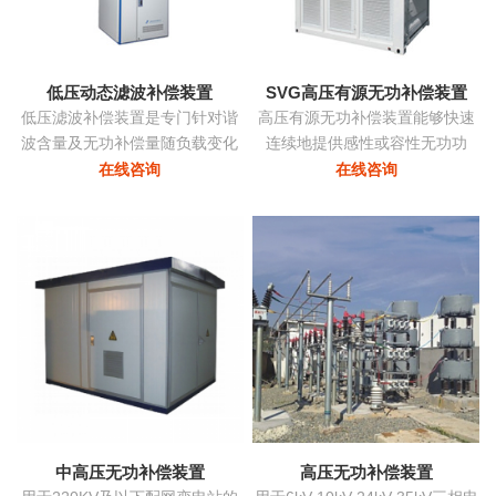
态消除谐波，兼顾系统无功补
偿...
低压动态滤波补偿装置
SVG高压有源无功补偿装置
低压滤波补偿装置是专门针对谐
高压有源无功补偿装置能够快速
波含量及无功补偿量随负载变化
连续地提供感性或容性无功功
的负载而设计，该装置根据负载
率，实现考核点的恒定无功、恒
在线咨询
在线咨询
变化自动跟踪，实时控制各滤波
定功率因数等，保障电力系统稳
支路的投切，在滤除谐波电流的
定、高效、优质地运行。在配电
同时，使系统的功率因数保持在
网中将中小容量的ZRSVG装置安
最佳点...
装在某些特殊（如电弧炉）负荷
附近，可克服负荷三相不平衡、
提高功率因数、消除电压闪变和
电压波动、抑制谐波污染等并显
著改善电能质量...
中高压无功补偿装置
高压无功补偿装置