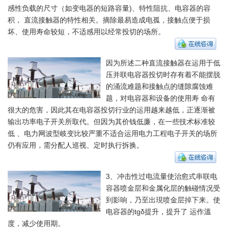
感性负载的尺寸（如变电器的短路容量)、特性阻抗、电容器的容
积， 直流接触器的特性相关。摘除最易造成电孤，接触点便于损
坏、使用寿命较短，不适感用以经常投切的场所。
因为所述二种直流接触器在运用于低
压并联电容器投切时存有着不能摆脱
的涌流难题和接触点的缝隙腐蚀难
题，对电容器和设备的使用寿 命有
很大的危害，因此其在电容器投切行业的运用越来越低，正逐渐被
输出功率电子开关所取代。但因为其价钱低廉，在一些技术标准较
低 、电力网波型岐变比较严重不适合运用电力工程电子开关的场所
仍有应用，需分配人巡视、定时执行拆换。
3、冲击性过电流量使治愈式串联电
容器喷金层和金属化层的触碰情况受
到影响，乃至出現喷金层掉下来。使
电容器的tgδ提升，提升了 运作溫
度，减少使用期。