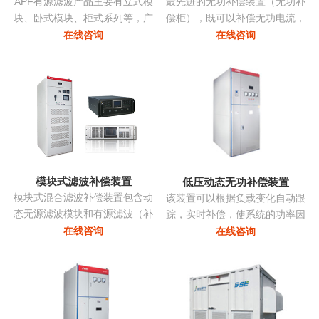
APF有源滤波产品主要有立式模
最先进的无功补偿装置（无功补
块、卧式模块、柜式系列等，广
偿柜），既可以补偿无功电流，
泛应用多种负载产生的谐波。
亦可补偿谐波电流，改善三相不
在线咨询
在线咨询
平衡，抑制电压波动和闪变，抑
制系统振荡...
模块式滤波补偿装置
低压动态无功补偿装置
模块式混合滤波补偿装置包含动
该装置可以根据负载变化自动跟
态无源滤波模块和有源滤波（补
踪，实时补偿，使系统的功率因
偿）模块两部分，共同承担无功
数始终保持在最佳点，同时采用
在线咨询
在线咨询
补偿和谐波治理的任务。有源部
模块化系列，可以进行自由组
分和无源部分均由同一控制器控
合，组装维护极为方便且可以进
制。无源部分包括多组单调谐支
行随意的扩展，性价比非常高...
路，主要动态调节无功并抑制特
征次谐波电流。有源滤波模块动