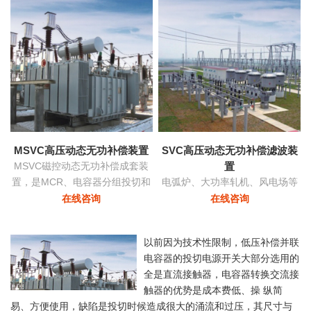
功率和稳定
MSVC高压动态无功补偿装置
SVC高压动态无功补偿滤波装
MSVC磁控动态无功补偿成套装
置
置，是MCR、电容器分组投切和
电弧炉、大功率轧机、风电场等
变压器有载调压功能为一体的无
负荷由于其非线性及冲击性导致
在线咨询
在线咨询
功补偿及电压优化自动控制装
电网严重三相不平衡，产生负序
置。
电流，导致的功率因数降低具有
以前因为技术性限制，低压补偿并联
快速响应及动态补偿的功能。
电容器的投切电源开关大部分选用的
全是直流接触器，电容器转换交流接
触器的优势是成本费低、操 纵简
易、方便使用，缺陷是投切时候造成很大的涌流和过压，其尺寸与